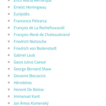
Erich Maria Remarque
Ernest Hemingway
Eurípidés
Francesco Petrarca
François de La Rochefoucauld
François-René de Chateaubriand
Friedrich Nietzsche
Friedrich von Bodenstedt
Gabriel Laub
Gaius Julius Caesar
George Bernard Shaw
Giovanni Boccaccio
Hérodotos
Honoré De Balzac
Immanuel Kant
Jan Amos Komenský