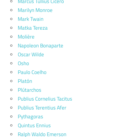
Marcus Tullius Cicero
Marilyn Monroe
Mark Twain
Matka Tereza
Molière
Napoleon Bonaparte
Oscar Wilde
Osho
Paulo Coelho
Platón
Plútarchos
Publius Cornelius Tacitus
Publius Terentius Afer
Pythagoras
Quintus Ennius
Ralph Waldo Emerson