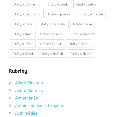
Citáty o optimismu
Citáty o osudu
Citáty o peklu
Citáty o pesimismu
Citáty o pokušení
Citáty o pravdě
Citáty o práci
Citáty o přátelství
Citáty o sexu
Citáty o smrti
Citáty o strachu
Citáty o svědomí
Citáty o učení
Citáty o zdraví
Citáty o čase
Citáty o štěstí
Citáty o ženách
Citáty o životě
Rubriky
Albert Einstein
André Maurois
Antisthenés
Antoine de Saint-Exupéry
Archimédés