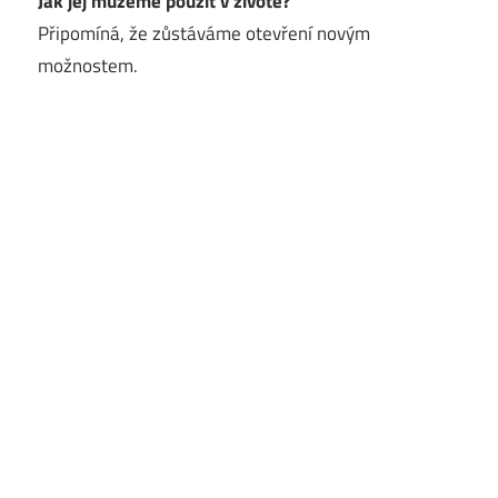
Jak jej můžeme použít v životě?
Připomíná, že zůstáváme otevření novým
možnostem.