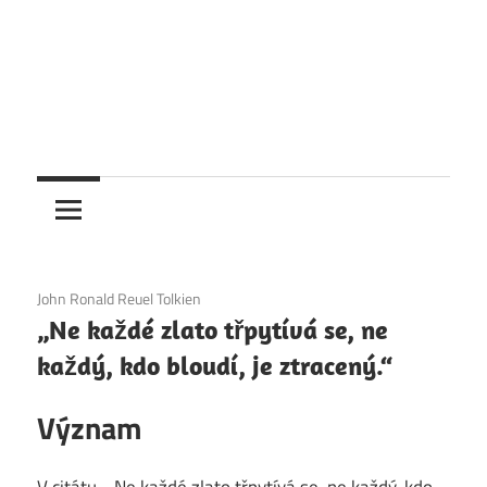
6. 12. 2020
John Ronald Reuel Tolkien
„Ne každé zlato třpytívá se, ne
každý, kdo bloudí, je ztracený.“
Význam
V citátu „„Ne každé zlato třpytívá se, ne každý, kdo