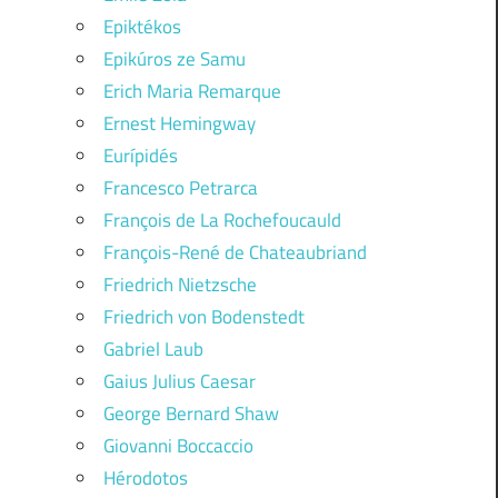
Epiktékos
Epikúros ze Samu
Erich Maria Remarque
Ernest Hemingway
Eurípidés
Francesco Petrarca
François de La Rochefoucauld
François-René de Chateaubriand
Friedrich Nietzsche
Friedrich von Bodenstedt
Gabriel Laub
Gaius Julius Caesar
George Bernard Shaw
Giovanni Boccaccio
Hérodotos