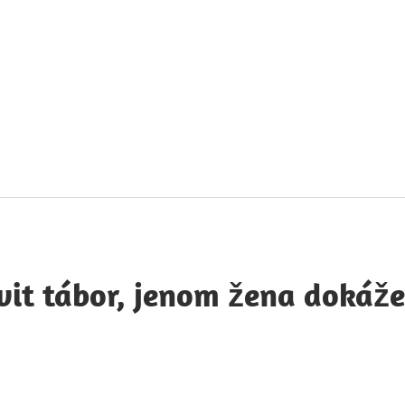
táty
avných
obností
it tábor, jenom žena dokáže