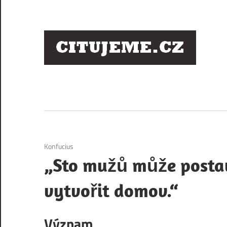
Skip
to
content
Ci
sl
os
6. 12. 2020
Konfucius
„Sto mužů může postav
vytvořit domov.“
Význam