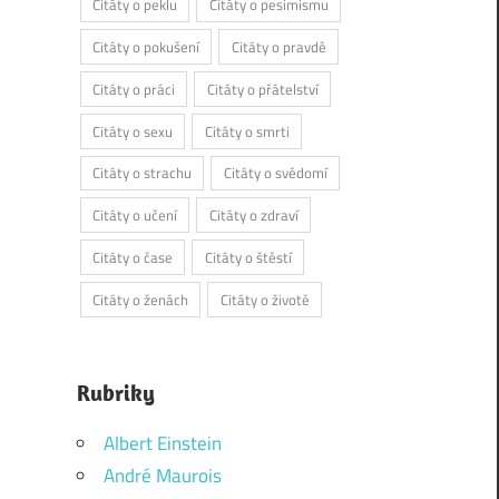
Citáty o peklu
Citáty o pesimismu
Citáty o pokušení
Citáty o pravdě
Citáty o práci
Citáty o přátelství
Citáty o sexu
Citáty o smrti
Citáty o strachu
Citáty o svědomí
Citáty o učení
Citáty o zdraví
Citáty o čase
Citáty o štěstí
Citáty o ženách
Citáty o životě
Rubriky
Albert Einstein
André Maurois