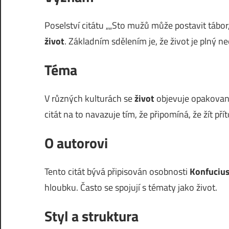
Poselství citátu „„Sto mužů může postavit tábor
život
. Základním sdělením je, že život je plný 
Téma
V různých kulturách se
život
objevuje opakovaně.
citát na to navazuje tím, že připomíná, že žít pří
O autorovi
Tento citát bývá připisován osobnosti
Konfuciu
hloubku. Často se spojují s tématy jako život.
Styl a struktura