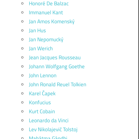
Honoré De Balzac
Immanuel Kant
Jan Amos Komenský
Jan Hus
Jan Nepomucký
Jan Werich
Jean Jacques Rousseau
Johann Wolfgang Goethe
John Lennon
John Ronald Reuel Tolkien
Karel Čapek
Konfucius
Kurt Cobain
Leonardo da Vinci
Lev Nikolajevič Tolstoj
Mahátma Gándhi