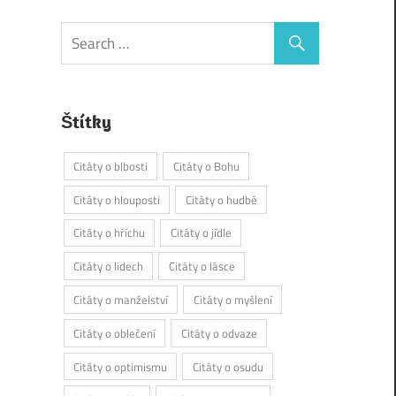
Štítky
Citáty o blbosti
Citáty o Bohu
Citáty o hlouposti
Citáty o hudbě
Citáty o hříchu
Citáty o jídle
Citáty o lidech
Citáty o lásce
Citáty o manželství
Citáty o myšlení
Citáty o oblečení
Citáty o odvaze
Citáty o optimismu
Citáty o osudu