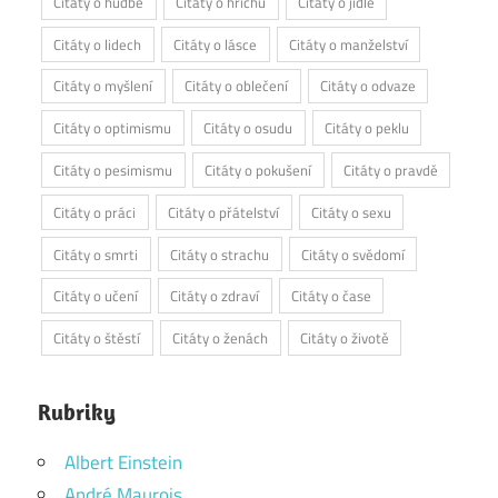
Citáty o hudbě
Citáty o hříchu
Citáty o jídle
Citáty o lidech
Citáty o lásce
Citáty o manželství
Citáty o myšlení
Citáty o oblečení
Citáty o odvaze
Citáty o optimismu
Citáty o osudu
Citáty o peklu
Citáty o pesimismu
Citáty o pokušení
Citáty o pravdě
Citáty o práci
Citáty o přátelství
Citáty o sexu
Citáty o smrti
Citáty o strachu
Citáty o svědomí
Citáty o učení
Citáty o zdraví
Citáty o čase
Citáty o štěstí
Citáty o ženách
Citáty o životě
Rubriky
Albert Einstein
André Maurois