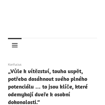
6. 12. 2020
Konfucius
„Vůle k vítězství, touha uspět,
potřeba dosáhnout svého plného
potenciálu … to jsou klíče, které
odemykají dveře k osobní
dokonalosti.“