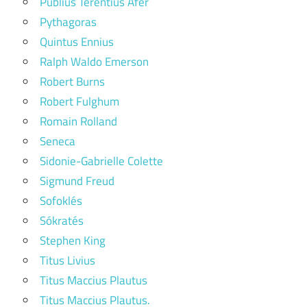
Publius Terentius Afer
Pythagoras
Quintus Ennius
Ralph Waldo Emerson
Robert Burns
Robert Fulghum
Romain Rolland
Seneca
Sidonie-Gabrielle Colette
Sigmund Freud
Sofoklés
Sókratés
Stephen King
Titus Livius
Titus Maccius Plautus
Titus Maccius Plautus.