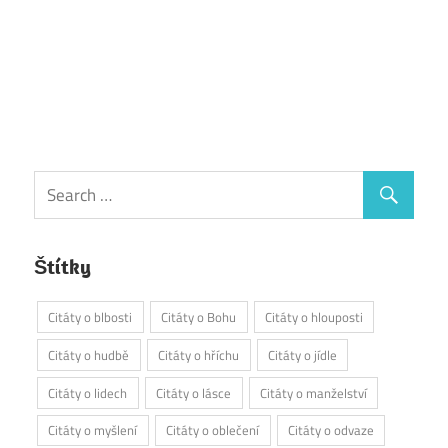
Štítky
Citáty o blbosti
Citáty o Bohu
Citáty o hlouposti
Citáty o hudbě
Citáty o hříchu
Citáty o jídle
Citáty o lidech
Citáty o lásce
Citáty o manželství
Citáty o myšlení
Citáty o oblečení
Citáty o odvaze