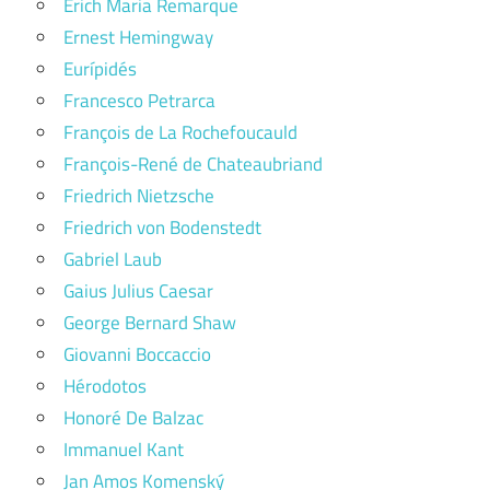
Erich Maria Remarque
Ernest Hemingway
Eurípidés
Francesco Petrarca
François de La Rochefoucauld
François-René de Chateaubriand
Friedrich Nietzsche
Friedrich von Bodenstedt
Gabriel Laub
Gaius Julius Caesar
George Bernard Shaw
Giovanni Boccaccio
Hérodotos
Honoré De Balzac
Immanuel Kant
Jan Amos Komenský