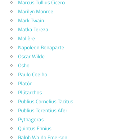
Marcus Tullius Cicero
Marilyn Monroe
Mark Twain
Matka Tereza
Molière
Napoleon Bonaparte
Oscar Wilde
Osho
Paulo Coelho
Platón
Plútarchos
Publius Cornelius Tacitus
Publius Terentius Afer
Pythagoras
Quintus Ennius
Ralph Waldo Emerson