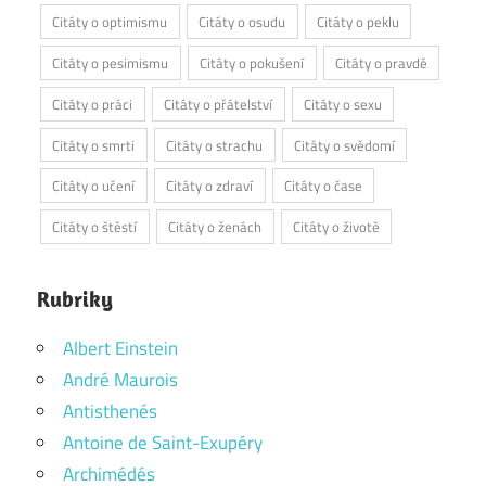
Citáty o optimismu
Citáty o osudu
Citáty o peklu
Citáty o pesimismu
Citáty o pokušení
Citáty o pravdě
Citáty o práci
Citáty o přátelství
Citáty o sexu
Citáty o smrti
Citáty o strachu
Citáty o svědomí
Citáty o učení
Citáty o zdraví
Citáty o čase
Citáty o štěstí
Citáty o ženách
Citáty o životě
Rubriky
Albert Einstein
André Maurois
Antisthenés
Antoine de Saint-Exupéry
Archimédés