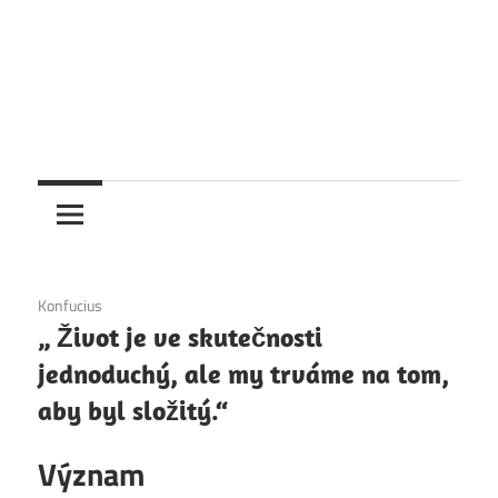
6. 12. 2020
Konfucius
„ Život je ve skutečnosti
jednoduchý, ale my trváme na tom,
aby byl složitý.“
Význam