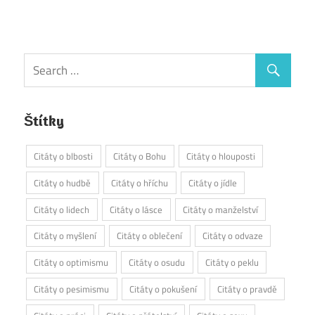
Štítky
Citáty o blbosti
Citáty o Bohu
Citáty o hlouposti
Citáty o hudbě
Citáty o hříchu
Citáty o jídle
Citáty o lidech
Citáty o lásce
Citáty o manželství
Citáty o myšlení
Citáty o oblečení
Citáty o odvaze
Citáty o optimismu
Citáty o osudu
Citáty o peklu
Citáty o pesimismu
Citáty o pokušení
Citáty o pravdě