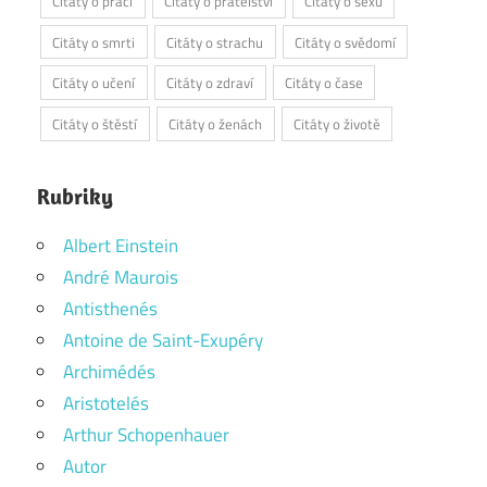
Citáty o práci
Citáty o přátelství
Citáty o sexu
Citáty o smrti
Citáty o strachu
Citáty o svědomí
Citáty o učení
Citáty o zdraví
Citáty o čase
Citáty o štěstí
Citáty o ženách
Citáty o životě
Rubriky
Albert Einstein
André Maurois
Antisthenés
Antoine de Saint-Exupéry
Archimédés
Aristotelés
Arthur Schopenhauer
Autor