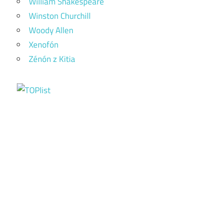
William Shakespeare
Winston Churchill
Woody Allen
Xenofón
Zénón z Kitia