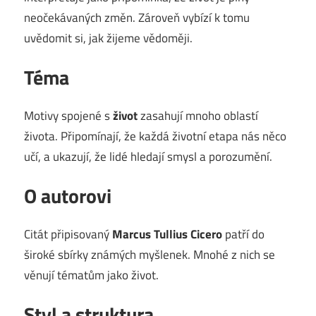
neočekávaných změn. Zároveň vybízí k tomu
uvědomit si, jak žijeme vědoměji.
Téma
Motivy spojené s
život
zasahují mnoho oblastí
života. Připomínají, že každá životní etapa nás něco
učí, a ukazují, že lidé hledají smysl a porozumění.
O autorovi
Citát připisovaný
Marcus Tullius Cicero
patří do
široké sbírky známých myšlenek. Mnohé z nich se
věnují tématům jako život.
Styl a struktura