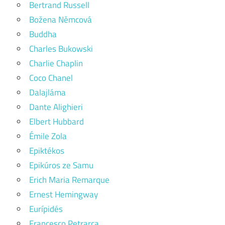
Bertrand Russell
Božena Němcová
Buddha
Charles Bukowski
Charlie Chaplin
Coco Chanel
Dalajláma
Dante Alighieri
Elbert Hubbard
Émile Zola
Epiktékos
Epikúros ze Samu
Erich Maria Remarque
Ernest Hemingway
Eurípidés
Francesco Petrarca