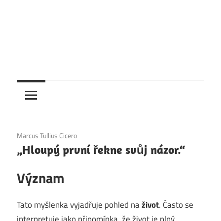
1. 12. 2020
Marcus Tullius Cicero
„Hloupý první řekne svůj názor.“
Význam
Tato myšlenka vyjadřuje pohled na
život
. Často se
interpretuje jako připomínka, že život je plný