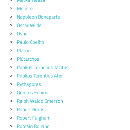
Matka Tereza
Molière
Napoleon Bonaparte
Oscar Wilde
Osho
Paulo Coelho
Platón
Plútarchos
Publius Cornelius Tacitus
Publius Terentius Afer
Pythagoras
Quintus Ennius
Ralph Waldo Emerson
Robert Burns
Robert Fulghum
Romain Rolland