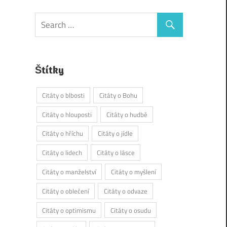
Štítky
Citáty o blbosti
Citáty o Bohu
Citáty o hlouposti
Citáty o hudbě
Citáty o hříchu
Citáty o jídle
Citáty o lidech
Citáty o lásce
Citáty o manželství
Citáty o myšlení
Citáty o oblečení
Citáty o odvaze
Citáty o optimismu
Citáty o osudu