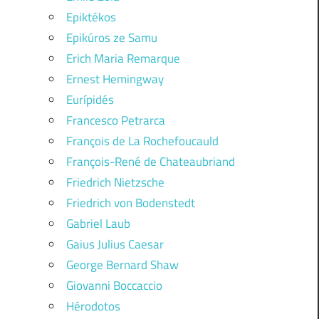
Epiktékos
Epikúros ze Samu
Erich Maria Remarque
Ernest Hemingway
Eurípidés
Francesco Petrarca
François de La Rochefoucauld
François-René de Chateaubriand
Friedrich Nietzsche
Friedrich von Bodenstedt
Gabriel Laub
Gaius Julius Caesar
George Bernard Shaw
Giovanni Boccaccio
Hérodotos