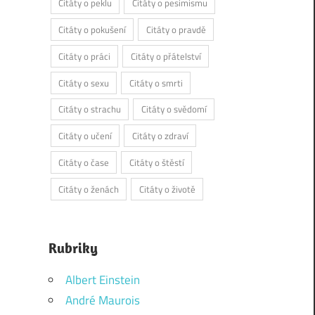
Citáty o peklu
Citáty o pesimismu
Citáty o pokušení
Citáty o pravdě
Citáty o práci
Citáty o přátelství
Citáty o sexu
Citáty o smrti
Citáty o strachu
Citáty o svědomí
Citáty o učení
Citáty o zdraví
Citáty o čase
Citáty o štěstí
Citáty o ženách
Citáty o životě
Rubriky
Albert Einstein
André Maurois