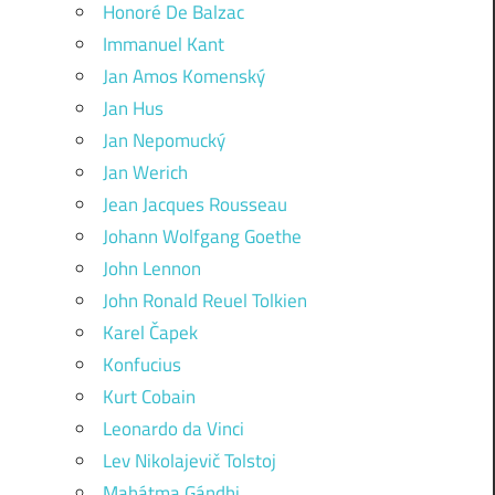
Honoré De Balzac
Immanuel Kant
Jan Amos Komenský
Jan Hus
Jan Nepomucký
Jan Werich
Jean Jacques Rousseau
Johann Wolfgang Goethe
John Lennon
John Ronald Reuel Tolkien
Karel Čapek
Konfucius
Kurt Cobain
Leonardo da Vinci
Lev Nikolajevič Tolstoj
Mahátma Gándhi