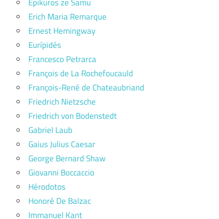
Epikúros ze Samu
Erich Maria Remarque
Ernest Hemingway
Eurípidés
Francesco Petrarca
François de La Rochefoucauld
François-René de Chateaubriand
Friedrich Nietzsche
Friedrich von Bodenstedt
Gabriel Laub
Gaius Julius Caesar
George Bernard Shaw
Giovanni Boccaccio
Hérodotos
Honoré De Balzac
Immanuel Kant