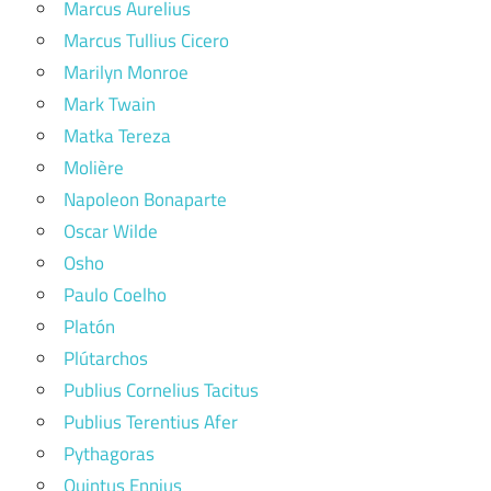
Marcus Aurelius
Marcus Tullius Cicero
Marilyn Monroe
Mark Twain
Matka Tereza
Molière
Napoleon Bonaparte
Oscar Wilde
Osho
Paulo Coelho
Platón
Plútarchos
Publius Cornelius Tacitus
Publius Terentius Afer
Pythagoras
Quintus Ennius