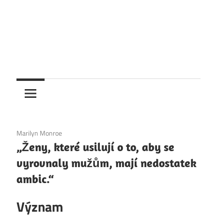
6. 12. 2020
Marilyn Monroe
„Ženy, které usilují o to, aby se
vyrovnaly mužům, mají nedostatek
ambic.“
Význam