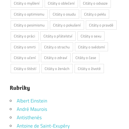
Citáty o myšlení
Citáty o oblečení
Citáty o odvaze
Citáty o optimismu
Citáty o osudu
Citáty o peklu
Citáty o pesimismu
Citáty o pokušení
Citáty o pravdě
Citáty o práci
Citáty o přátelství
Citáty o sexu
Citáty o smrti
Citáty o strachu
Citáty o svědomí
Citáty o učení
Citáty o zdraví
Citáty o čase
Citáty o štěstí
Citáty o ženách
Citáty o životě
Rubriky
Albert Einstein
André Maurois
Antisthenés
Antoine de Saint-Exupéry