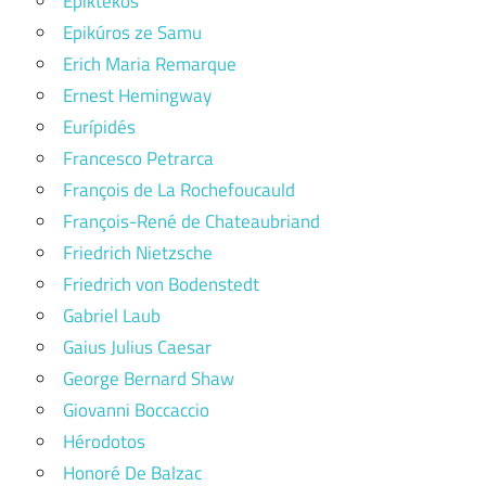
Epiktékos
Epikúros ze Samu
Erich Maria Remarque
Ernest Hemingway
Eurípidés
Francesco Petrarca
François de La Rochefoucauld
François-René de Chateaubriand
Friedrich Nietzsche
Friedrich von Bodenstedt
Gabriel Laub
Gaius Julius Caesar
George Bernard Shaw
Giovanni Boccaccio
Hérodotos
Honoré De Balzac