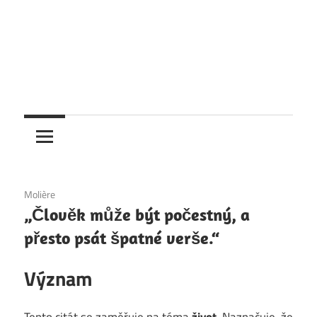
6. 12. 2020
Molière
„Člověk může být počestný, a
přesto psát špatné verše.“
Význam
Tento citát se zaměřuje na téma
život
. Naznačuje, že