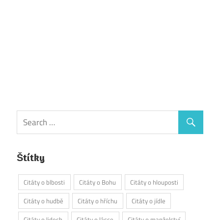
Štítky
Citáty o blbosti
Citáty o Bohu
Citáty o hlouposti
Citáty o hudbě
Citáty o hříchu
Citáty o jídle
Citáty o lidech
Citáty o lásce
Citáty o manželství