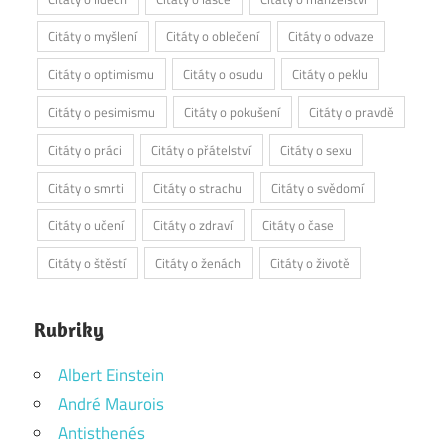
Citáty o myšlení
Citáty o oblečení
Citáty o odvaze
Citáty o optimismu
Citáty o osudu
Citáty o peklu
Citáty o pesimismu
Citáty o pokušení
Citáty o pravdě
Citáty o práci
Citáty o přátelství
Citáty o sexu
Citáty o smrti
Citáty o strachu
Citáty o svědomí
Citáty o učení
Citáty o zdraví
Citáty o čase
Citáty o štěstí
Citáty o ženách
Citáty o životě
Rubriky
Albert Einstein
André Maurois
Antisthenés