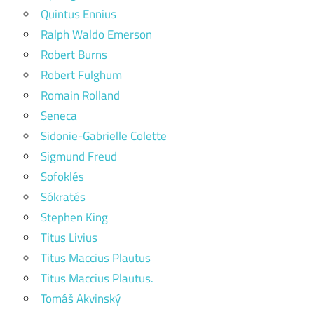
Quintus Ennius
Ralph Waldo Emerson
Robert Burns
Robert Fulghum
Romain Rolland
Seneca
Sidonie-Gabrielle Colette
Sigmund Freud
Sofoklés
Sókratés
Stephen King
Titus Livius
Titus Maccius Plautus
Titus Maccius Plautus.
Tomáš Akvinský