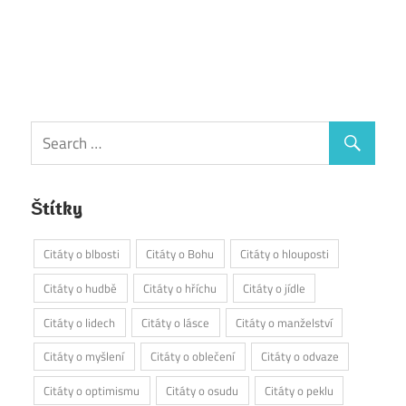
Štítky
Citáty o blbosti
Citáty o Bohu
Citáty o hlouposti
Citáty o hudbě
Citáty o hříchu
Citáty o jídle
Citáty o lidech
Citáty o lásce
Citáty o manželství
Citáty o myšlení
Citáty o oblečení
Citáty o odvaze
Citáty o optimismu
Citáty o osudu
Citáty o peklu