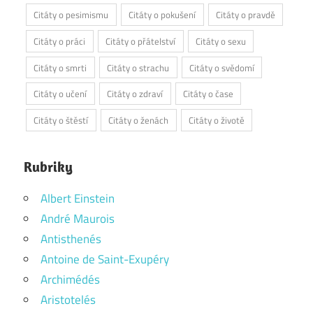
Citáty o pesimismu
Citáty o pokušení
Citáty o pravdě
Citáty o práci
Citáty o přátelství
Citáty o sexu
Citáty o smrti
Citáty o strachu
Citáty o svědomí
Citáty o učení
Citáty o zdraví
Citáty o čase
Citáty o štěstí
Citáty o ženách
Citáty o životě
Rubriky
Albert Einstein
André Maurois
Antisthenés
Antoine de Saint-Exupéry
Archimédés
Aristotelés