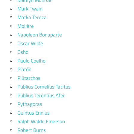
Marilyn Monroe
Mark Twain
Matka Tereza
Molière
Napoleon Bonaparte
Oscar Wilde
Osho
Paulo Coelho
Platón
Plútarchos
Publius Cornelius Tacitus
Publius Terentius Afer
Pythagoras
Quintus Ennius
Ralph Waldo Emerson
Robert Burns