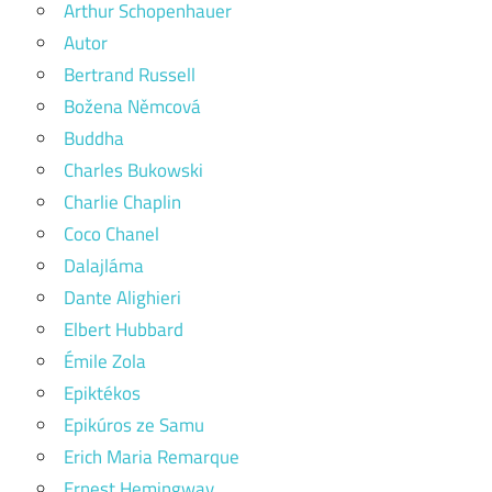
Arthur Schopenhauer
Autor
Bertrand Russell
Božena Němcová
Buddha
Charles Bukowski
Charlie Chaplin
Coco Chanel
Dalajláma
Dante Alighieri
Elbert Hubbard
Émile Zola
Epiktékos
Epikúros ze Samu
Erich Maria Remarque
Ernest Hemingway