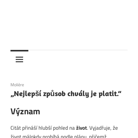
6. 12. 2020
Molière
„Nejlepší způsob chvály je platit.“
Význam
Citát přináší hlubší pohled na
život
. Vyjadřuje, že
život málokdy probíhá podle plánu, přičemž