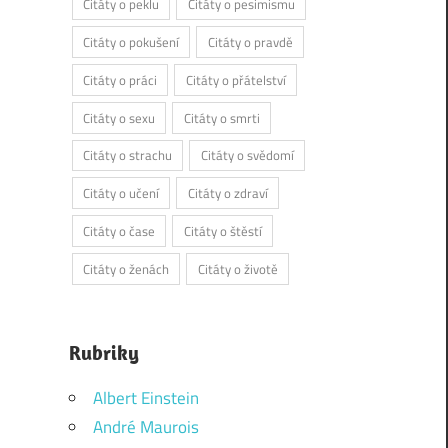
Citáty o peklu
Citáty o pesimismu
Citáty o pokušení
Citáty o pravdě
Citáty o práci
Citáty o přátelství
Citáty o sexu
Citáty o smrti
Citáty o strachu
Citáty o svědomí
Citáty o učení
Citáty o zdraví
Citáty o čase
Citáty o štěstí
Citáty o ženách
Citáty o životě
Rubriky
Albert Einstein
André Maurois