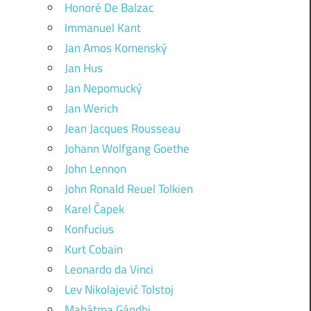
Honoré De Balzac
Immanuel Kant
Jan Amos Komenský
Jan Hus
Jan Nepomucký
Jan Werich
Jean Jacques Rousseau
Johann Wolfgang Goethe
John Lennon
John Ronald Reuel Tolkien
Karel Čapek
Konfucius
Kurt Cobain
Leonardo da Vinci
Lev Nikolajevič Tolstoj
Mahátma Gándhi