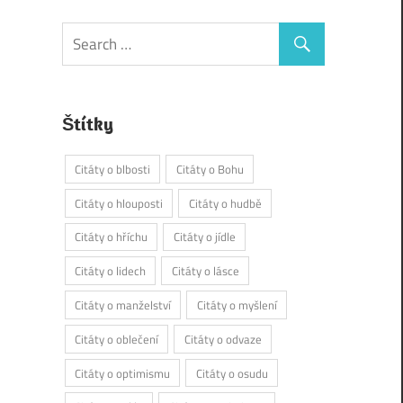
Štítky
Citáty o blbosti
Citáty o Bohu
Citáty o hlouposti
Citáty o hudbě
Citáty o hříchu
Citáty o jídle
Citáty o lidech
Citáty o lásce
Citáty o manželství
Citáty o myšlení
Citáty o oblečení
Citáty o odvaze
Citáty o optimismu
Citáty o osudu