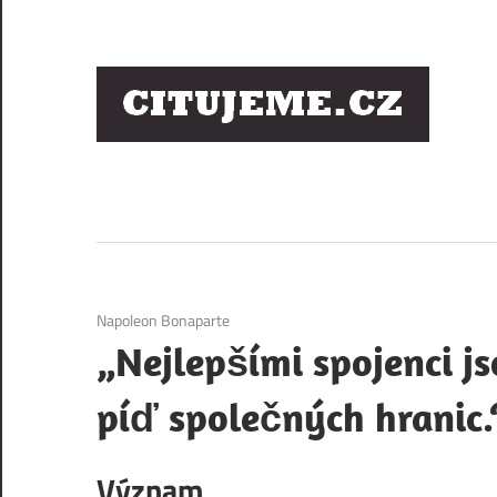
Skip
to
content
Ci
sl
os
6. 12. 2020
Napoleon Bonaparte
„Nejlepšími spojenci js
píď společných hranic.
Význam