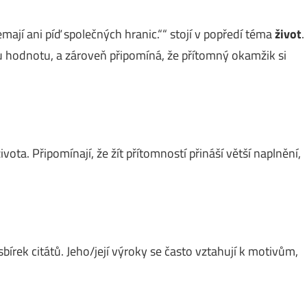
nemají ani píď společných hranic.““ stojí v popředí téma
život
.
 hodnotu, a zároveň připomíná, že přítomný okamžik si
vota. Připomínají, že žít přítomností přináší větší naplnění,
sbírek citátů. Jeho/její výroky se často vztahují k motivům,