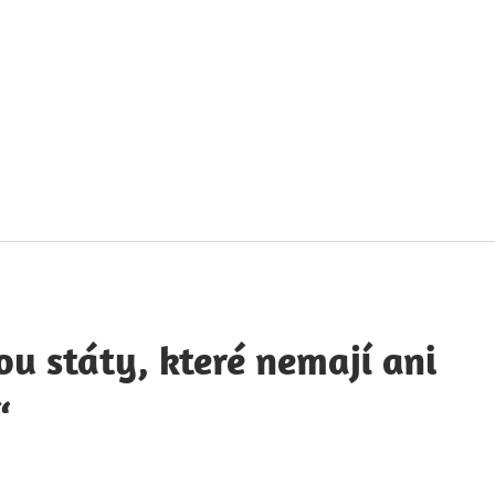
táty
avných
obností
ou státy, které nemají ani
“