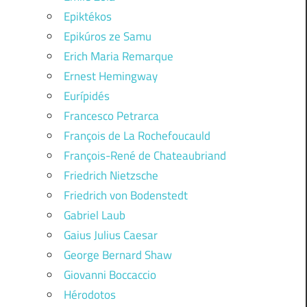
Epiktékos
Epikúros ze Samu
Erich Maria Remarque
Ernest Hemingway
Eurípidés
Francesco Petrarca
François de La Rochefoucauld
François-René de Chateaubriand
Friedrich Nietzsche
Friedrich von Bodenstedt
Gabriel Laub
Gaius Julius Caesar
George Bernard Shaw
Giovanni Boccaccio
Hérodotos