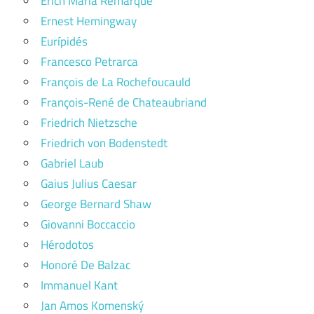
Erich Maria Remarque
Ernest Hemingway
Eurípidés
Francesco Petrarca
François de La Rochefoucauld
François-René de Chateaubriand
Friedrich Nietzsche
Friedrich von Bodenstedt
Gabriel Laub
Gaius Julius Caesar
George Bernard Shaw
Giovanni Boccaccio
Hérodotos
Honoré De Balzac
Immanuel Kant
Jan Amos Komenský