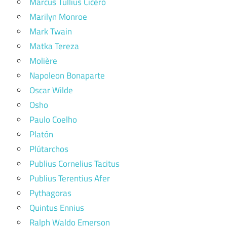
Marcus Tullius Cicero
Marilyn Monroe
Mark Twain
Matka Tereza
Molière
Napoleon Bonaparte
Oscar Wilde
Osho
Paulo Coelho
Platón
Plútarchos
Publius Cornelius Tacitus
Publius Terentius Afer
Pythagoras
Quintus Ennius
Ralph Waldo Emerson