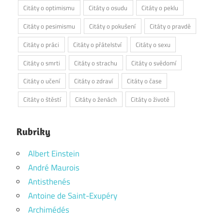
Citáty o optimismu
Citáty o osudu
Citáty o peklu
Citáty o pesimismu
Citáty o pokušení
Citáty o pravdě
Citáty o práci
Citáty o přátelství
Citáty o sexu
Citáty o smrti
Citáty o strachu
Citáty o svědomí
Citáty o učení
Citáty o zdraví
Citáty o čase
Citáty o štěstí
Citáty o ženách
Citáty o životě
Rubriky
Albert Einstein
André Maurois
Antisthenés
Antoine de Saint-Exupéry
Archimédés