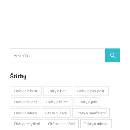
Štítky
Citáty o blbosti
Citáty o Bohu
Citáty o hlouposti
Citáty o hudbě
Citáty o hříchu
Citáty o jídle
Citáty o lidech
Citáty o lásce
Citáty o manželství
Citáty o myšlení
Citáty o oblečení
Citáty o odvaze