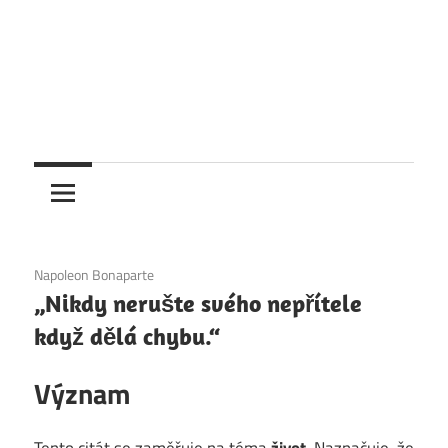
6. 12. 2020
Napoleon Bonaparte
„Nikdy nerušte svého nepřítele
když dělá chybu.“
Význam
Tento citát se zaměřuje na téma
život
. Naznačuje, že