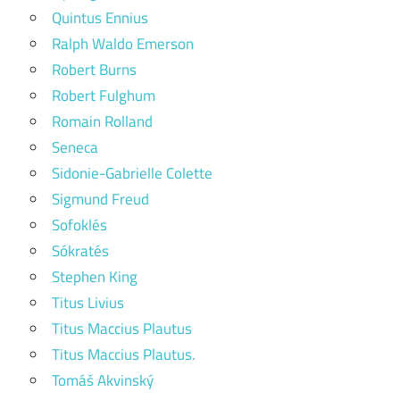
Quintus Ennius
Ralph Waldo Emerson
Robert Burns
Robert Fulghum
Romain Rolland
Seneca
Sidonie-Gabrielle Colette
Sigmund Freud
Sofoklés
Sókratés
Stephen King
Titus Livius
Titus Maccius Plautus
Titus Maccius Plautus.
Tomáš Akvinský