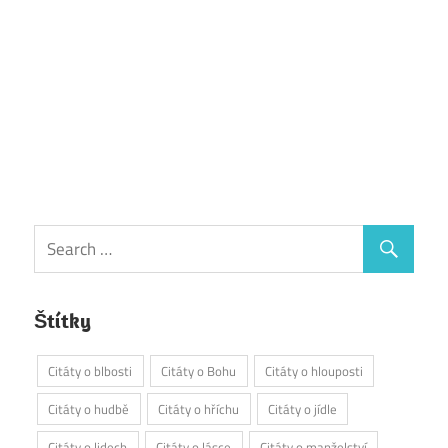
Štítky
Citáty o blbosti
Citáty o Bohu
Citáty o hlouposti
Citáty o hudbě
Citáty o hříchu
Citáty o jídle
Citáty o lidech
Citáty o lásce
Citáty o manželství