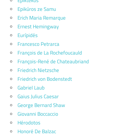
Epiktékos
Epikúros ze Samu
Erich Maria Remarque
Ernest Hemingway
Eurípidés
Francesco Petrarca
François de La Rochefoucauld
François-René de Chateaubriand
Friedrich Nietzsche
Friedrich von Bodenstedt
Gabriel Laub
Gaius Julius Caesar
George Bernard Shaw
Giovanni Boccaccio
Hérodotos
Honoré De Balzac