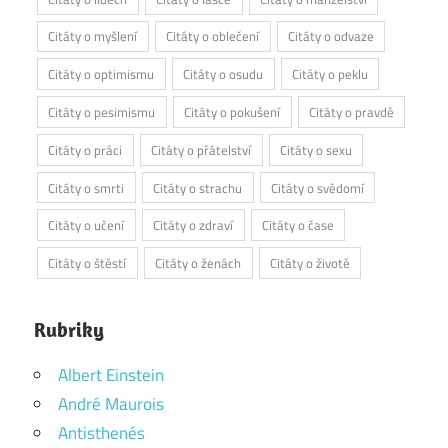
Citáty o myšlení
Citáty o oblečení
Citáty o odvaze
Citáty o optimismu
Citáty o osudu
Citáty o peklu
Citáty o pesimismu
Citáty o pokušení
Citáty o pravdě
Citáty o práci
Citáty o přátelství
Citáty o sexu
Citáty o smrti
Citáty o strachu
Citáty o svědomí
Citáty o učení
Citáty o zdraví
Citáty o čase
Citáty o štěstí
Citáty o ženách
Citáty o životě
Rubriky
Albert Einstein
André Maurois
Antisthenés