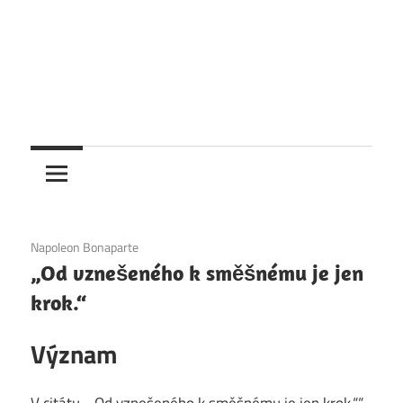
6. 12. 2020
Napoleon Bonaparte
„Od vznešeného k směšnému je jen
krok.“
Význam
V citátu „„Od vznešeného k směšnému je jen krok.““