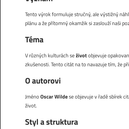
Tento výrok formuluje stručný, ale výstižný náh
plánu a že přítomný okamžik si zaslouží naši po
Téma
V různých kulturách se
život
objevuje opakovaně.
zkušenosti. Tento citát na to navazuje tím, že př
O autorovi
Jméno
Oscar Wilde
se objevuje v řadě sbírek cit
život.
Styl a struktura