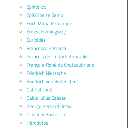
Epiktékos
Epikúros ze Samu
Erich Maria Remarque
Ernest Hemingway
Eurípidés
Francesco Petrarca
François de La Rochefoucauld
François-René de Chateaubriand
Friedrich Nietzsche
Friedrich von Bodenstedt
Gabriel Laub
Gaius Julius Caesar
George Bernard Shaw
Giovanni Boccaccio
Hérodotos