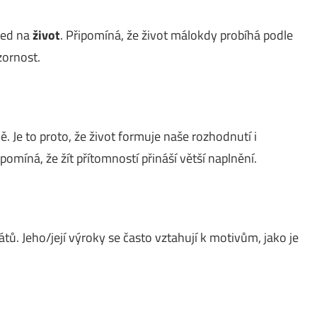
led na
život
. Připomíná, že život málokdy probíhá podle
zornost.
 Je to proto, že život formuje naše rozhodnutí i
ipomíná, že žít přítomností přináší větší naplnění.
átů. Jeho/její výroky se často vztahují k motivům, jako je