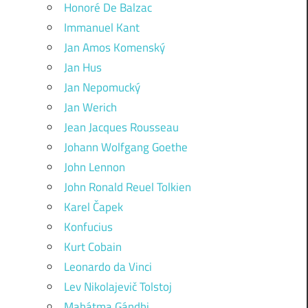
Honoré De Balzac
Immanuel Kant
Jan Amos Komenský
Jan Hus
Jan Nepomucký
Jan Werich
Jean Jacques Rousseau
Johann Wolfgang Goethe
John Lennon
John Ronald Reuel Tolkien
Karel Čapek
Konfucius
Kurt Cobain
Leonardo da Vinci
Lev Nikolajevič Tolstoj
Mahátma Gándhi