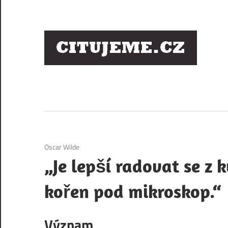
Skip
to
content
Ci
sl
os
1. 12. 2020
Oscar Wilde
„Je lepší radovat se z k
kořen pod mikroskop.“
Význam