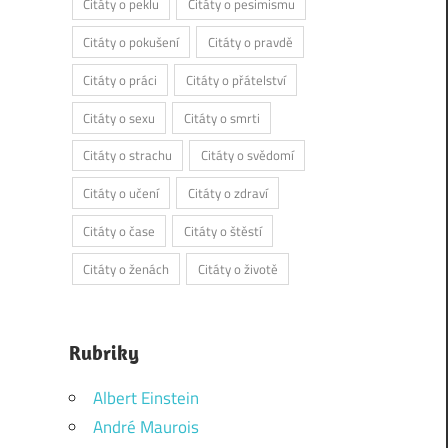
Citáty o peklu
Citáty o pesimismu
Citáty o pokušení
Citáty o pravdě
Citáty o práci
Citáty o přátelství
Citáty o sexu
Citáty o smrti
Citáty o strachu
Citáty o svědomí
Citáty o učení
Citáty o zdraví
Citáty o čase
Citáty o štěstí
Citáty o ženách
Citáty o životě
Rubriky
Albert Einstein
André Maurois