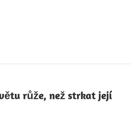
táty
avných
obností
větu růže, než strkat její