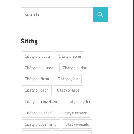
Štítky
Citáty o blbosti
Citáty o Bohu
Citáty o hlouposti
Citáty o hudbě
Citáty o hříchu
Citáty o jídle
Citáty o lidech
Citáty o lásce
Citáty o manželství
Citáty o myšlení
Citáty o oblečení
Citáty o odvaze
Citáty o optimismu
Citáty o osudu