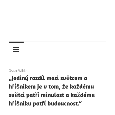
2. 12. 2020
Oscar Wilde
„Jediný rozdíl mezi světcem a
hříšníkem je v tom, že každému
světci patří minulost a každému
hříšníku patří budoucnost.“