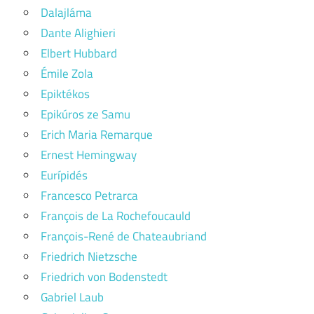
Dalajláma
Dante Alighieri
Elbert Hubbard
Émile Zola
Epiktékos
Epikúros ze Samu
Erich Maria Remarque
Ernest Hemingway
Eurípidés
Francesco Petrarca
François de La Rochefoucauld
François-René de Chateaubriand
Friedrich Nietzsche
Friedrich von Bodenstedt
Gabriel Laub