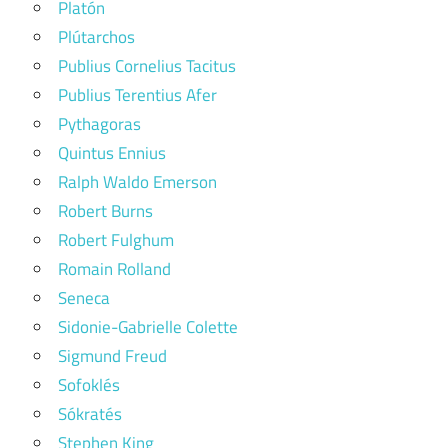
Platón
Plútarchos
Publius Cornelius Tacitus
Publius Terentius Afer
Pythagoras
Quintus Ennius
Ralph Waldo Emerson
Robert Burns
Robert Fulghum
Romain Rolland
Seneca
Sidonie-Gabrielle Colette
Sigmund Freud
Sofoklés
Sókratés
Stephen King