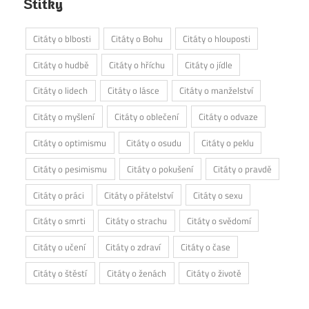
Štítky
Citáty o blbosti
Citáty o Bohu
Citáty o hlouposti
Citáty o hudbě
Citáty o hříchu
Citáty o jídle
Citáty o lidech
Citáty o lásce
Citáty o manželství
Citáty o myšlení
Citáty o oblečení
Citáty o odvaze
Citáty o optimismu
Citáty o osudu
Citáty o peklu
Citáty o pesimismu
Citáty o pokušení
Citáty o pravdě
Citáty o práci
Citáty o přátelství
Citáty o sexu
Citáty o smrti
Citáty o strachu
Citáty o svědomí
Citáty o učení
Citáty o zdraví
Citáty o čase
Citáty o štěstí
Citáty o ženách
Citáty o životě