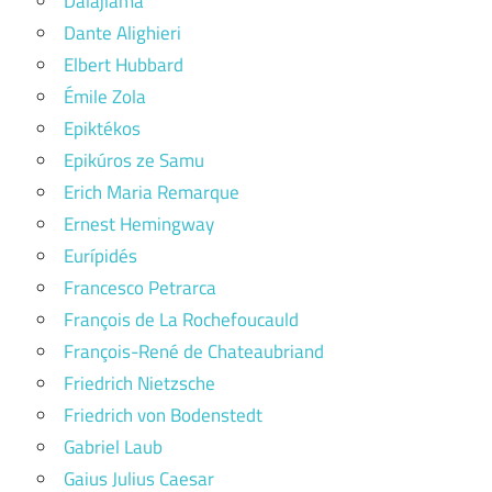
Dalajláma
Dante Alighieri
Elbert Hubbard
Émile Zola
Epiktékos
Epikúros ze Samu
Erich Maria Remarque
Ernest Hemingway
Eurípidés
Francesco Petrarca
François de La Rochefoucauld
François-René de Chateaubriand
Friedrich Nietzsche
Friedrich von Bodenstedt
Gabriel Laub
Gaius Julius Caesar