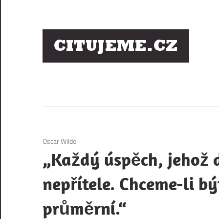
Skip
to
content
Ci
sl
os
1. 12. 2020
Oscar Wilde
„Každý úspěch, jehož
nepřítele. Chceme-li b
průměrní.“