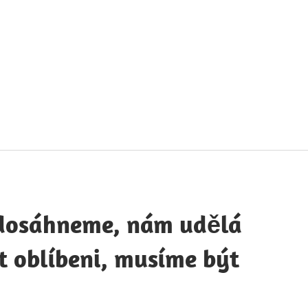
táty
avných
obností
 dosáhneme, nám udělá
ýt oblíbeni, musíme být