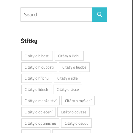
Štítky
Citáty o blbosti
Citáty o Bohu
Citáty o hlouposti
Citáty o hudbě
Citáty o hříchu
Citáty o jídle
Citáty o lidech
Citáty o lásce
Citáty o manželství
Citáty o myšlení
Citáty o oblečení
Citáty o odvaze
Citáty o optimismu
Citáty o osudu