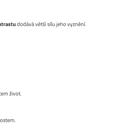
ntrastu
dodává větší sílu jeho vyznění.
em život.
nostem.