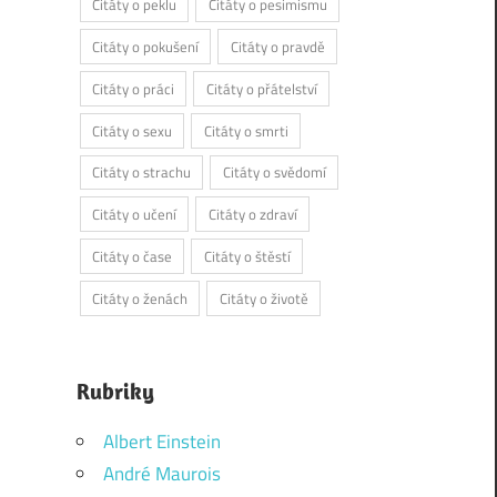
Citáty o peklu
Citáty o pesimismu
Citáty o pokušení
Citáty o pravdě
Citáty o práci
Citáty o přátelství
Citáty o sexu
Citáty o smrti
Citáty o strachu
Citáty o svědomí
Citáty o učení
Citáty o zdraví
Citáty o čase
Citáty o štěstí
Citáty o ženách
Citáty o životě
Rubriky
Albert Einstein
André Maurois