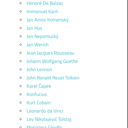
Honoré De Balzac
Immanuel Kant
Jan Amos Komenský
Jan Hus
Jan Nepomucký
Jan Werich
Jean Jacques Rousseau
Johann Wolfgang Goethe
John Lennon
John Ronald Reuel Tolkien
Karel Čapek
Konfucius
Kurt Cobain
Leonardo da Vinci
Lev Nikolajevič Tolstoj
Mahátma Gándhi