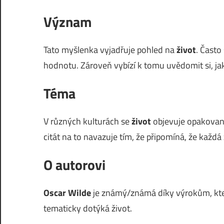
Význam
Tato myšlenka vyjadřuje pohled na
život
. Často
hodnotu. Zároveň vybízí k tomu uvědomit si, 
Téma
V různých kulturách se
život
objevuje opakovaně.
citát na to navazuje tím, že připomíná, že každá 
O autorovi
Oscar Wilde
je známý/známá díky výrokům, kter
tematicky dotýká život.