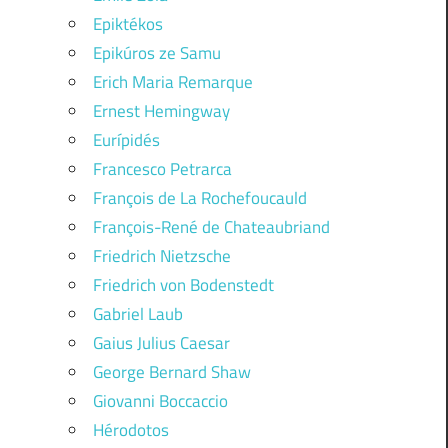
Epiktékos
Epikúros ze Samu
Erich Maria Remarque
Ernest Hemingway
Eurípidés
Francesco Petrarca
François de La Rochefoucauld
François-René de Chateaubriand
Friedrich Nietzsche
Friedrich von Bodenstedt
Gabriel Laub
Gaius Julius Caesar
George Bernard Shaw
Giovanni Boccaccio
Hérodotos