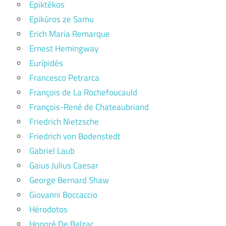
Epiktékos
Epikúros ze Samu
Erich Maria Remarque
Ernest Hemingway
Eurípidés
Francesco Petrarca
François de La Rochefoucauld
François-René de Chateaubriand
Friedrich Nietzsche
Friedrich von Bodenstedt
Gabriel Laub
Gaius Julius Caesar
George Bernard Shaw
Giovanni Boccaccio
Hérodotos
Honoré De Balzac