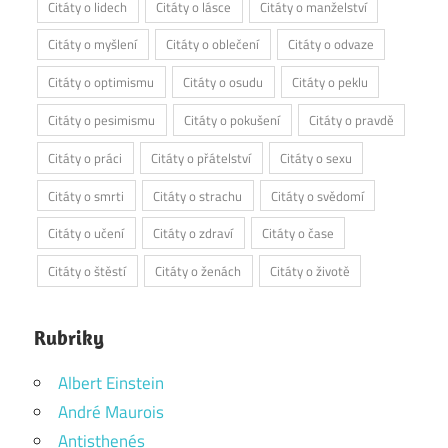
Citáty o lidech
Citáty o lásce
Citáty o manželství
Citáty o myšlení
Citáty o oblečení
Citáty o odvaze
Citáty o optimismu
Citáty o osudu
Citáty o peklu
Citáty o pesimismu
Citáty o pokušení
Citáty o pravdě
Citáty o práci
Citáty o přátelství
Citáty o sexu
Citáty o smrti
Citáty o strachu
Citáty o svědomí
Citáty o učení
Citáty o zdraví
Citáty o čase
Citáty o štěstí
Citáty o ženách
Citáty o životě
Rubriky
Albert Einstein
André Maurois
Antisthenés