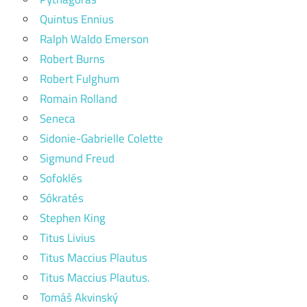
Quintus Ennius
Ralph Waldo Emerson
Robert Burns
Robert Fulghum
Romain Rolland
Seneca
Sidonie-Gabrielle Colette
Sigmund Freud
Sofoklés
Sókratés
Stephen King
Titus Livius
Titus Maccius Plautus
Titus Maccius Plautus.
Tomáš Akvinský