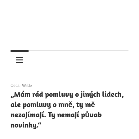
2. 12. 2020
Oscar Wilde
„Mám rád pomluvy o jiných lidech,
ale pomluvy o mně, ty mě
nezajímají. Ty nemají půvab
novinky.“