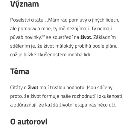
Význam
Poselství citátu „„Mám rád pomluvy o jiných lidech,
ale pomluvy o mně, ty mě nezajímají. Ty nemají
půvab novinky.““ se soustředí na
život
. Základním
sdělením je, že život málokdy probíhá podle plánu,
což je blízké zkušenostem mnoha lidí.
Téma
Citáty o
život
mají trvalou hodnotu. Jsou sdíleny
proto, že život formuje naše rozhodnutí i zkušenosti,
a zdůrazňují, že každá životní etapa nás něco učí.
O autorovi