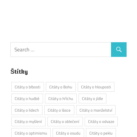
Štítky
Citáty o blbosti
Citáty o Bohu
Citáty o hlouposti
Citáty o hudbě
Citáty o hříchu
Citáty o jídle
Citáty o lidech
Citáty o lásce
Citáty o manželství
Citáty o myšlení
Citáty o oblečení
Citáty o odvaze
Citáty o optimismu
Citáty o osudu
Citáty o peklu