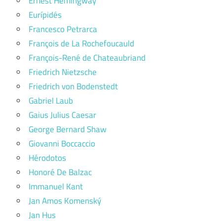
Ernest Hemingway
Eurípidés
Francesco Petrarca
François de La Rochefoucauld
François-René de Chateaubriand
Friedrich Nietzsche
Friedrich von Bodenstedt
Gabriel Laub
Gaius Julius Caesar
George Bernard Shaw
Giovanni Boccaccio
Hérodotos
Honoré De Balzac
Immanuel Kant
Jan Amos Komenský
Jan Hus