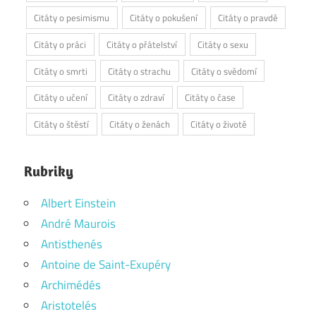
Citáty o pesimismu
Citáty o pokušení
Citáty o pravdě
Citáty o práci
Citáty o přátelství
Citáty o sexu
Citáty o smrti
Citáty o strachu
Citáty o svědomí
Citáty o učení
Citáty o zdraví
Citáty o čase
Citáty o štěstí
Citáty o ženách
Citáty o životě
Rubriky
Albert Einstein
André Maurois
Antisthenés
Antoine de Saint-Exupéry
Archimédés
Aristotelés