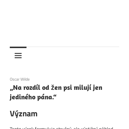
1. 12. 2020
Oscar Wilde
„Na rozdíl od žen psi milují jen
jediného pána.“
Význam
Tento výrok formuluje stručný, ale výstižný náhled