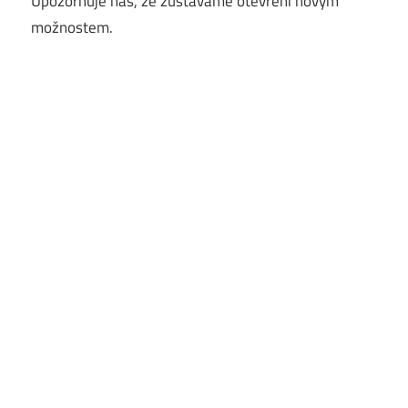
Upozorňuje nás, že zůstáváme otevření novým
možnostem.