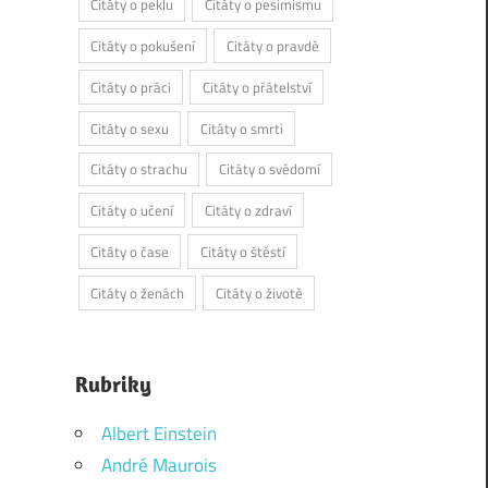
Citáty o peklu
Citáty o pesimismu
Citáty o pokušení
Citáty o pravdě
Citáty o práci
Citáty o přátelství
Citáty o sexu
Citáty o smrti
Citáty o strachu
Citáty o svědomí
Citáty o učení
Citáty o zdraví
Citáty o čase
Citáty o štěstí
Citáty o ženách
Citáty o životě
Rubriky
Albert Einstein
André Maurois