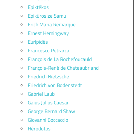
Epiktékos
Epikúros ze Samu
Erich Maria Remarque
Ernest Hemingway
Eurípidés
Francesco Petrarca
François de La Rochefoucauld
François-René de Chateaubriand
Friedrich Nietzsche
Friedrich von Bodenstedt
Gabriel Laub
Gaius Julius Caesar
George Bernard Shaw
Giovanni Boccaccio
Hérodotos