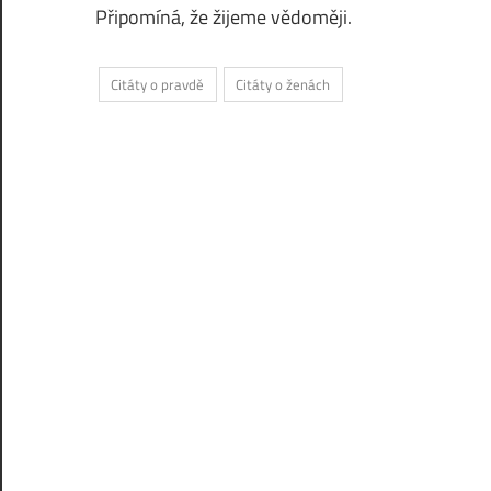
Připomíná, že žijeme vědoměji.
Citáty o pravdě
Citáty o ženách