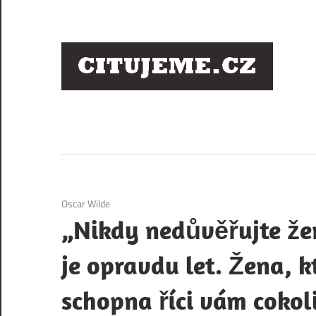
Skip
to
content
Ci
sl
os
2. 12. 2020
Oscar Wilde
„Nikdy nedůvěřujte žen
je opravdu let. Žena, k
schopna říci vám cokoli