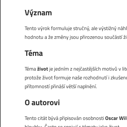
Význam
Tento výrok formuluje stručný, ale výstižný náh
hodnotu a že změny jsou přirozenou součástí ži
Téma
Téma
život
je jedním z nejčastějších motivů v li
protože život formuje naše rozhodnutí i zkušenos
přítomností přináší větší naplnění.
O autorovi
Tento citát bývá připisován osobnosti
Oscar Wi
hloubku. Často se spojují s tématy jako život.