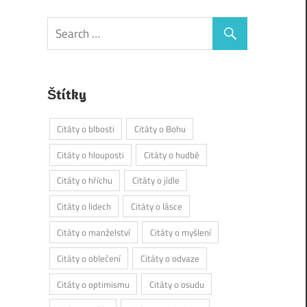
Štítky
Citáty o blbosti
Citáty o Bohu
Citáty o hlouposti
Citáty o hudbě
Citáty o hříchu
Citáty o jídle
Citáty o lidech
Citáty o lásce
Citáty o manželství
Citáty o myšlení
Citáty o oblečení
Citáty o odvaze
Citáty o optimismu
Citáty o osudu