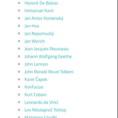
Honoré De Balzac
Immanuel Kant
Jan Amos Komenský
Jan Hus
Jan Nepomucký
Jan Werich
Jean Jacques Rousseau
Johann Wolfgang Goethe
John Lennon
John Ronald Reuel Tolkien
Karel Čapek
Konfucius
Kurt Cobain
Leonardo da Vinci
Lev Nikolajevič Tolstoj
Mahátma Gándhi