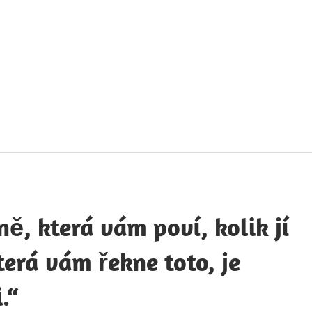
táty
avných
obností
ě, která vám poví, kolik jí
terá vám řekne toto, je
.“