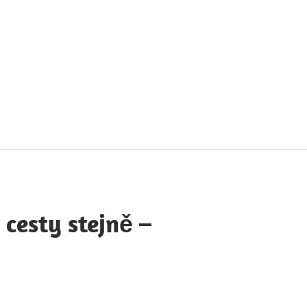
táty
avných
obností
 cesty stejně –