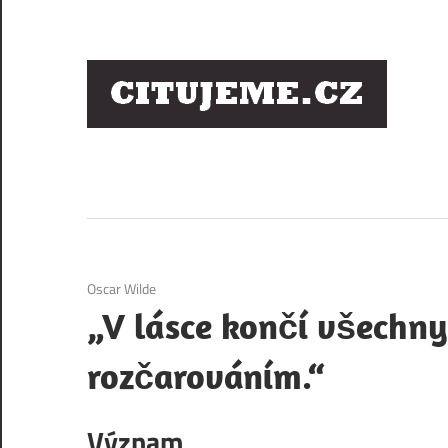
Skip
to
content
Ci
sl
os
2. 12. 2020
Oscar Wilde
„V lásce končí všechny
rozčarováním.“
Význam