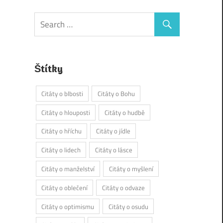
Štítky
Citáty o blbosti
Citáty o Bohu
Citáty o hlouposti
Citáty o hudbě
Citáty o hříchu
Citáty o jídle
Citáty o lidech
Citáty o lásce
Citáty o manželství
Citáty o myšlení
Citáty o oblečení
Citáty o odvaze
Citáty o optimismu
Citáty o osudu