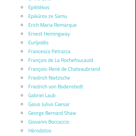
Epiktékos
Epikúros ze Samu
Erich Maria Remarque
Ernest Hemingway
Eurípidés
Francesco Petrarca
François de La Rochefoucauld
François-René de Chateaubriand
Friedrich Nietzsche
Friedrich von Bodenstedt
Gabriel Laub
Gaius Julius Caesar
George Bernard Shaw
Giovanni Boccaccio
Hérodotos