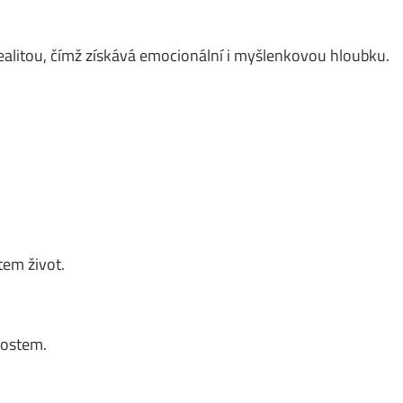
ealitou, čímž získává emocionální i myšlenkovou hloubku.
em život.
nostem.