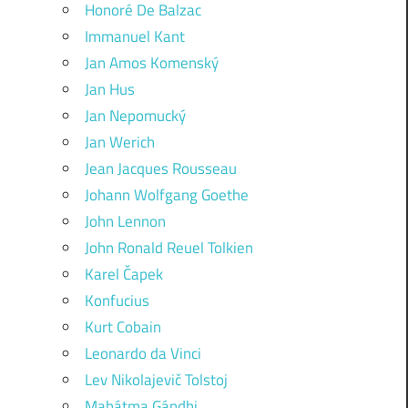
Honoré De Balzac
Immanuel Kant
Jan Amos Komenský
Jan Hus
Jan Nepomucký
Jan Werich
Jean Jacques Rousseau
Johann Wolfgang Goethe
John Lennon
John Ronald Reuel Tolkien
Karel Čapek
Konfucius
Kurt Cobain
Leonardo da Vinci
Lev Nikolajevič Tolstoj
Mahátma Gándhi