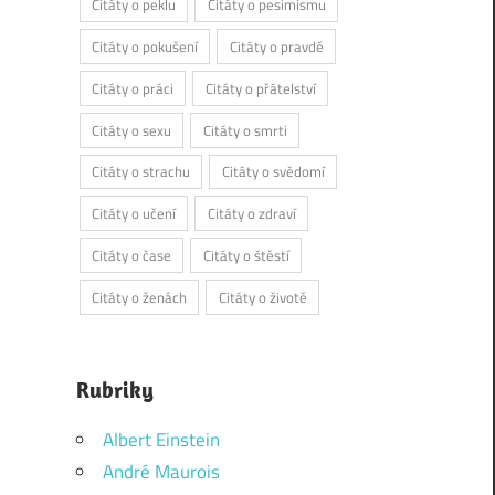
Citáty o peklu
Citáty o pesimismu
Citáty o pokušení
Citáty o pravdě
Citáty o práci
Citáty o přátelství
Citáty o sexu
Citáty o smrti
Citáty o strachu
Citáty o svědomí
Citáty o učení
Citáty o zdraví
Citáty o čase
Citáty o štěstí
Citáty o ženách
Citáty o životě
Rubriky
Albert Einstein
André Maurois