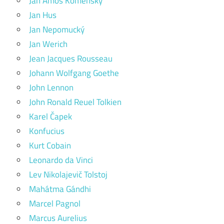
Jan Amos Komenský
Jan Hus
Jan Nepomucký
Jan Werich
Jean Jacques Rousseau
Johann Wolfgang Goethe
John Lennon
John Ronald Reuel Tolkien
Karel Čapek
Konfucius
Kurt Cobain
Leonardo da Vinci
Lev Nikolajevič Tolstoj
Mahátma Gándhi
Marcel Pagnol
Marcus Aurelius