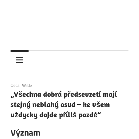
2. 12. 2020
Oscar Wilde
„Všechna dobrá předsevzetí mají
stejný neblahý osud – ke všem
vždycky dojde příliš pozdě“
Význam