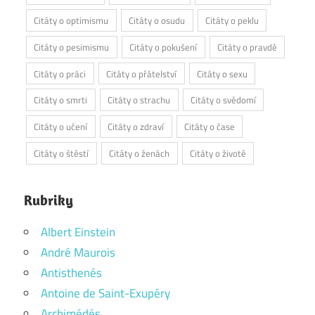
Citáty o optimismu
Citáty o osudu
Citáty o peklu
Citáty o pesimismu
Citáty o pokušení
Citáty o pravdě
Citáty o práci
Citáty o přátelství
Citáty o sexu
Citáty o smrti
Citáty o strachu
Citáty o svědomí
Citáty o učení
Citáty o zdraví
Citáty o čase
Citáty o štěstí
Citáty o ženách
Citáty o životě
Rubriky
Albert Einstein
André Maurois
Antisthenés
Antoine de Saint-Exupéry
Archimédés