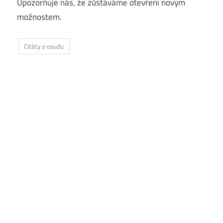
Upozorňuje nás, že zůstáváme otevření novým
možnostem.
Citáty o osudu