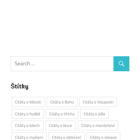
Štítky
Citáty o blbosti
Citáty o Bohu
Citáty o hlouposti
Citáty o hudbě
Citáty o hříchu
Citáty o jídle
Citáty o lidech
Citáty o lásce
Citáty o manželství
Citáty o myšlení
Citáty o oblečení
Citáty o odvaze