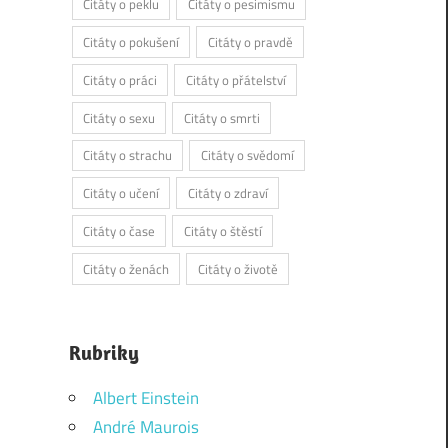
Citáty o peklu
Citáty o pesimismu
Citáty o pokušení
Citáty o pravdě
Citáty o práci
Citáty o přátelství
Citáty o sexu
Citáty o smrti
Citáty o strachu
Citáty o svědomí
Citáty o učení
Citáty o zdraví
Citáty o čase
Citáty o štěstí
Citáty o ženách
Citáty o životě
Rubriky
Albert Einstein
André Maurois