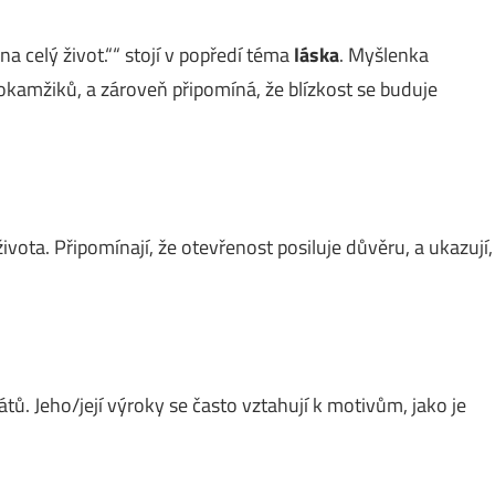
na celý život.““ stojí v popředí téma
láska
. Myšlenka
okamžiků, a zároveň připomíná, že blízkost se buduje
vota. Připomínají, že otevřenost posiluje důvěru, a ukazují,
átů. Jeho/její výroky se často vztahují k motivům, jako je