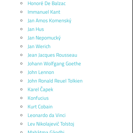
Honoré De Balzac
Immanuel Kant
Jan Amos Komenský
Jan Hus
Jan Nepomucký
Jan Werich
Jean Jacques Rousseau
Johann Wolfgang Goethe
John Lennon
John Ronald Reuel Tolkien
Karel Čapek
Konfucius
Kurt Cobain
Leonardo da Vinci
Lev Nikolajevič Tolstoj
Mahátma Gándhi