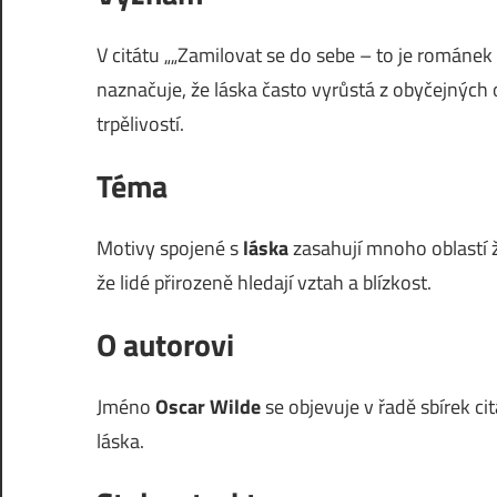
V citátu „„Zamilovat se do sebe – to je románek 
naznačuje, že láska často vyrůstá z obyčejných 
trpělivostí.
Téma
Motivy spojené s
láska
zasahují mnoho oblastí ži
že lidé přirozeně hledají vztah a blízkost.
O autorovi
Jméno
Oscar Wilde
se objevuje v řadě sbírek cit
láska.