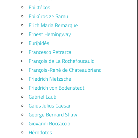
Epiktékos
Epikúros ze Samu
Erich Maria Remarque
Ernest Hemingway
Eurípidés
Francesco Petrarca
François de La Rochefoucauld
François-René de Chateaubriand
Friedrich Nietzsche
Friedrich von Bodenstedt
Gabriel Laub
Gaius Julius Caesar
George Bernard Shaw
Giovanni Boccaccio
Hérodotos