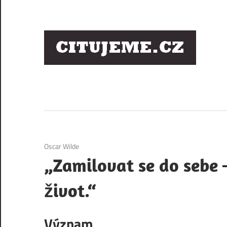
Skip
to
content
Ci
sl
os
1. 12. 2020
Oscar Wilde
„Zamilovat se do sebe 
život.“
Význam