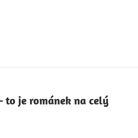
táty
avných
obností
– to je románek na celý