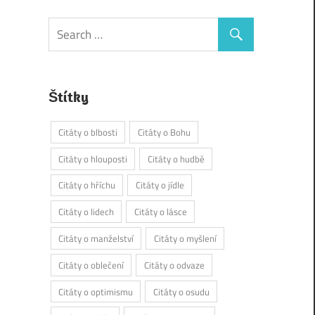
Štítky
Citáty o blbosti
Citáty o Bohu
Citáty o hlouposti
Citáty o hudbě
Citáty o hříchu
Citáty o jídle
Citáty o lidech
Citáty o lásce
Citáty o manželství
Citáty o myšlení
Citáty o oblečení
Citáty o odvaze
Citáty o optimismu
Citáty o osudu