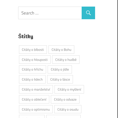
Štítky
Citáty o blbosti
Citáty o Bohu
Citáty o hlouposti
Citáty o hudbě
Citáty o hříchu
Citáty o jídle
Citáty o lidech
Citáty o lásce
Citáty o manželství
Citáty o myšlení
Citáty o oblečení
Citáty o odvaze
Citáty o optimismu
Citáty o osudu