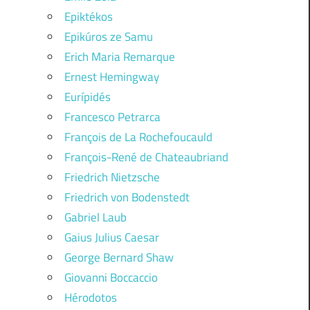
Epiktékos
Epikúros ze Samu
Erich Maria Remarque
Ernest Hemingway
Eurípidés
Francesco Petrarca
François de La Rochefoucauld
François-René de Chateaubriand
Friedrich Nietzsche
Friedrich von Bodenstedt
Gabriel Laub
Gaius Julius Caesar
George Bernard Shaw
Giovanni Boccaccio
Hérodotos