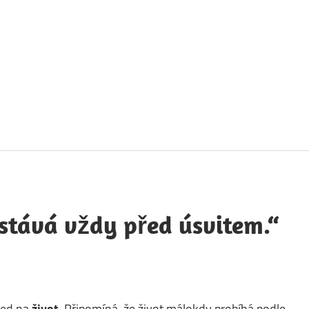
táty
avných
obností
stává vždy před úsvitem.“
led na
život
. Připomíná, že život málokdy probíhá podle