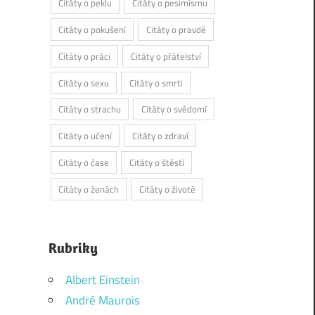
Citáty o peklu
Citáty o pesimismu
Citáty o pokušení
Citáty o pravdě
Citáty o práci
Citáty o přátelství
Citáty o sexu
Citáty o smrti
Citáty o strachu
Citáty o svědomí
Citáty o učení
Citáty o zdraví
Citáty o čase
Citáty o štěstí
Citáty o ženách
Citáty o životě
Rubriky
Albert Einstein
André Maurois