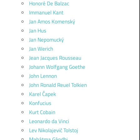
Honoré De Balzac
Immanuel Kant
Jan Amos Komenský
Jan Hus
Jan Nepomucký
Jan Werich
Jean Jacques Rousseau
Johann Wolfgang Goethe
John Lennon
John Ronald Reuel Tolkien
Karel Čapek
Konfucius
Kurt Cobain
Leonardo da Vinci
Lev Nikolajevič Tolstoj
Mahátma Gándhi