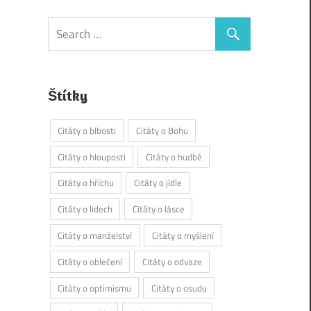
Štítky
Citáty o blbosti
Citáty o Bohu
Citáty o hlouposti
Citáty o hudbě
Citáty o hříchu
Citáty o jídle
Citáty o lidech
Citáty o lásce
Citáty o manželství
Citáty o myšlení
Citáty o oblečení
Citáty o odvaze
Citáty o optimismu
Citáty o osudu