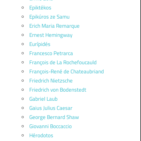
Epiktékos
Epikúros ze Samu
Erich Maria Remarque
Ernest Hemingway
Eurípidés
Francesco Petrarca
François de La Rochefoucauld
François-René de Chateaubriand
Friedrich Nietzsche
Friedrich von Bodenstedt
Gabriel Laub
Gaius Julius Caesar
George Bernard Shaw
Giovanni Boccaccio
Hérodotos