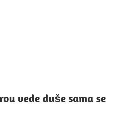
táty
avných
obností
erou vede duše sama se