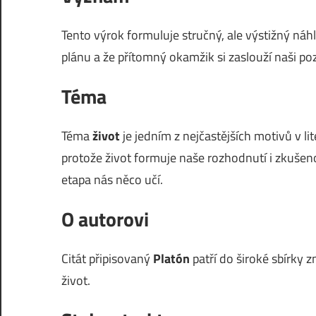
Tento výrok formuluje stručný, ale výstižný náh
plánu a že přítomný okamžik si zaslouží naši po
Téma
Téma
život
je jedním z nejčastějších motivů v li
protože život formuje naše rozhodnutí i zkušenos
etapa nás něco učí.
O autorovi
Citát připisovaný
Platón
patří do široké sbírky
život.