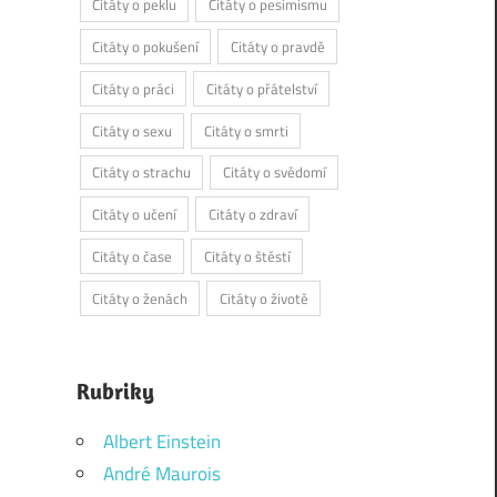
Citáty o peklu
Citáty o pesimismu
Citáty o pokušení
Citáty o pravdě
Citáty o práci
Citáty o přátelství
Citáty o sexu
Citáty o smrti
Citáty o strachu
Citáty o svědomí
Citáty o učení
Citáty o zdraví
Citáty o čase
Citáty o štěstí
Citáty o ženách
Citáty o životě
Rubriky
Albert Einstein
André Maurois