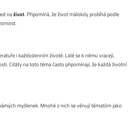
led na
život
. Připomíná, že život málokdy probíhá podle
zornost.
teratuře i každodenním životě. Lidé se k němu vracejí,
ti. Citáty na toto téma často připomínají, že každá životní
 známých myšlenek. Mnohé z nich se věnují tématům jako