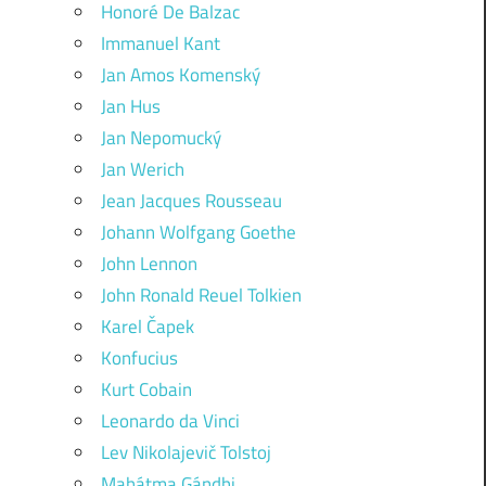
Honoré De Balzac
Immanuel Kant
Jan Amos Komenský
Jan Hus
Jan Nepomucký
Jan Werich
Jean Jacques Rousseau
Johann Wolfgang Goethe
John Lennon
John Ronald Reuel Tolkien
Karel Čapek
Konfucius
Kurt Cobain
Leonardo da Vinci
Lev Nikolajevič Tolstoj
Mahátma Gándhi