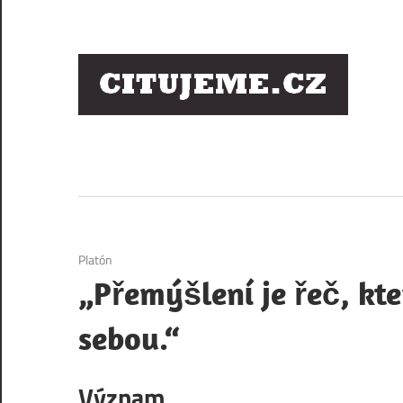
Skip
to
content
Ci
sl
os
1. 12. 2020
Platón
„Přemýšlení je řeč, kt
sebou.“
Význam