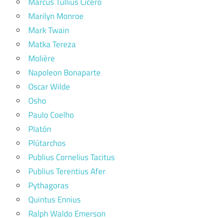
Marcus Tullius Cicero
Marilyn Monroe
Mark Twain
Matka Tereza
Molière
Napoleon Bonaparte
Oscar Wilde
Osho
Paulo Coelho
Platón
Plútarchos
Publius Cornelius Tacitus
Publius Terentius Afer
Pythagoras
Quintus Ennius
Ralph Waldo Emerson