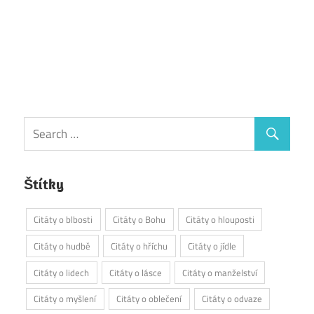
Štítky
Citáty o blbosti
Citáty o Bohu
Citáty o hlouposti
Citáty o hudbě
Citáty o hříchu
Citáty o jídle
Citáty o lidech
Citáty o lásce
Citáty o manželství
Citáty o myšlení
Citáty o oblečení
Citáty o odvaze