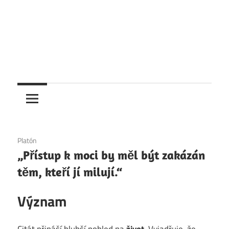
1. 12. 2020
Platón
„Přístup k moci by měl být zakázán
těm, kteří jí milují.“
Význam
Citát přináší hlubší pohled na
život
. Vyjadřuje, že