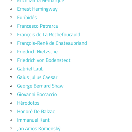
Erich Maria Remarque
Ernest Hemingway
Eurípidés
Francesco Petrarca
François de La Rochefoucauld
François-René de Chateaubriand
Friedrich Nietzsche
Friedrich von Bodenstedt
Gabriel Laub
Gaius Julius Caesar
George Bernard Shaw
Giovanni Boccaccio
Hérodotos
Honoré De Balzac
Immanuel Kant
Jan Amos Komenský