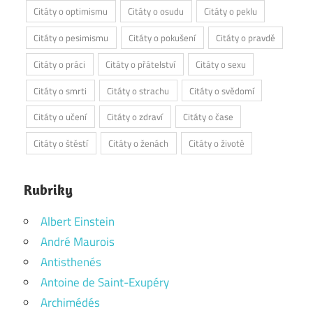
Citáty o optimismu
Citáty o osudu
Citáty o peklu
Citáty o pesimismu
Citáty o pokušení
Citáty o pravdě
Citáty o práci
Citáty o přátelství
Citáty o sexu
Citáty o smrti
Citáty o strachu
Citáty o svědomí
Citáty o učení
Citáty o zdraví
Citáty o čase
Citáty o štěstí
Citáty o ženách
Citáty o životě
Rubriky
Albert Einstein
André Maurois
Antisthenés
Antoine de Saint-Exupéry
Archimédés