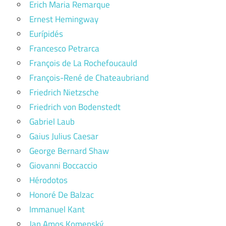
Erich Maria Remarque
Ernest Hemingway
Eurípidés
Francesco Petrarca
François de La Rochefoucauld
François-René de Chateaubriand
Friedrich Nietzsche
Friedrich von Bodenstedt
Gabriel Laub
Gaius Julius Caesar
George Bernard Shaw
Giovanni Boccaccio
Hérodotos
Honoré De Balzac
Immanuel Kant
Jan Amos Komenský