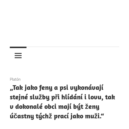
1. 12. 2020
Platón
„Tak jako feny a psi vykonávají
stejné služby při hlídání i lovu, tak
v dokonalé obci mají být ženy
účastny týchž prací jako muži.“