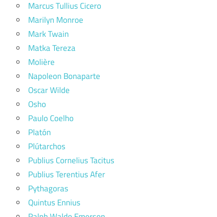
Marcus Tullius Cicero
Marilyn Monroe
Mark Twain
Matka Tereza
Molière
Napoleon Bonaparte
Oscar Wilde
Osho
Paulo Coelho
Platón
Plútarchos
Publius Cornelius Tacitus
Publius Terentius Afer
Pythagoras
Quintus Ennius
Ralph Waldo Emerson