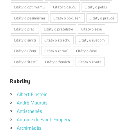
Citáty o optimismu
Citáty o osudu
Citáty o peklu
Citáty o pesimismu
Citáty o pokušení
Citáty o pravdě
Citáty o práci
Citáty o přátelství
Citáty o sexu
Citáty o smrti
Citáty o strachu
Citáty o svědomí
Citáty o učení
Citáty o zdraví
Citáty o čase
Citáty o štěstí
Citáty o ženách
Citáty o životě
Rubriky
Albert Einstein
André Maurois
Antisthenés
Antoine de Saint-Exupéry
Archimédés