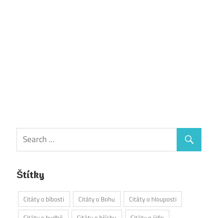
Štítky
Citáty o blbosti
Citáty o Bohu
Citáty o hlouposti
Citáty o hudbě
Citáty o hříchu
Citáty o jídle