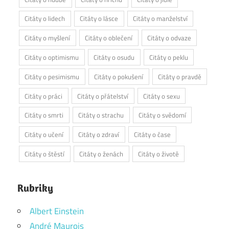
Citáty o lidech
Citáty o lásce
Citáty o manželství
Citáty o myšlení
Citáty o oblečení
Citáty o odvaze
Citáty o optimismu
Citáty o osudu
Citáty o peklu
Citáty o pesimismu
Citáty o pokušení
Citáty o pravdě
Citáty o práci
Citáty o přátelství
Citáty o sexu
Citáty o smrti
Citáty o strachu
Citáty o svědomí
Citáty o učení
Citáty o zdraví
Citáty o čase
Citáty o štěstí
Citáty o ženách
Citáty o životě
Rubriky
Albert Einstein
André Maurois