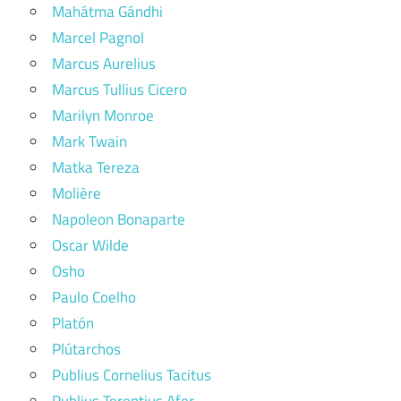
Mahátma Gándhi
Marcel Pagnol
Marcus Aurelius
Marcus Tullius Cicero
Marilyn Monroe
Mark Twain
Matka Tereza
Molière
Napoleon Bonaparte
Oscar Wilde
Osho
Paulo Coelho
Platón
Plútarchos
Publius Cornelius Tacitus
Publius Terentius Afer