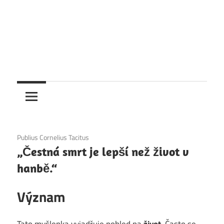
1. 12. 2020
Publius Cornelius Tacitus
„Čestná smrt je lepší než život v
hanbě.“
Význam
Tato myšlenka vyjadřuje pohled na
život
. Často se