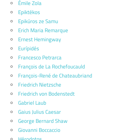
Émile Zola
Epiktékos
Epikúros ze Samu
Erich Maria Remarque
Ernest Hemingway
Eurípidés
Francesco Petrarca
François de La Rochefoucauld
François-René de Chateaubriand
Friedrich Nietzsche
Friedrich von Bodenstedt
Gabriel Laub
Gaius Julius Caesar
George Bernard Shaw
Giovanni Boccaccio
Hérodotos