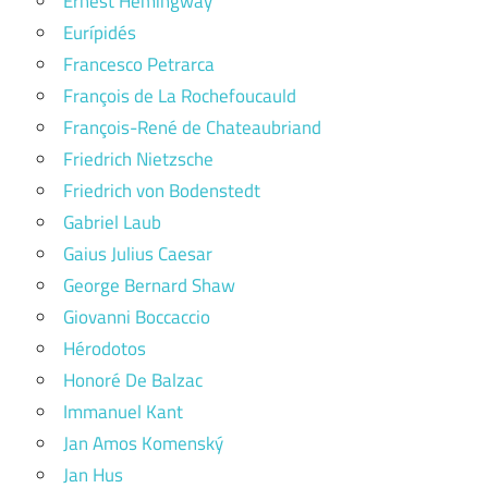
Ernest Hemingway
Eurípidés
Francesco Petrarca
François de La Rochefoucauld
François-René de Chateaubriand
Friedrich Nietzsche
Friedrich von Bodenstedt
Gabriel Laub
Gaius Julius Caesar
George Bernard Shaw
Giovanni Boccaccio
Hérodotos
Honoré De Balzac
Immanuel Kant
Jan Amos Komenský
Jan Hus