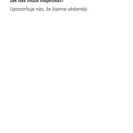
Jak nás může inspirovat?
Upozorňuje nás, že žijeme vědoměji.