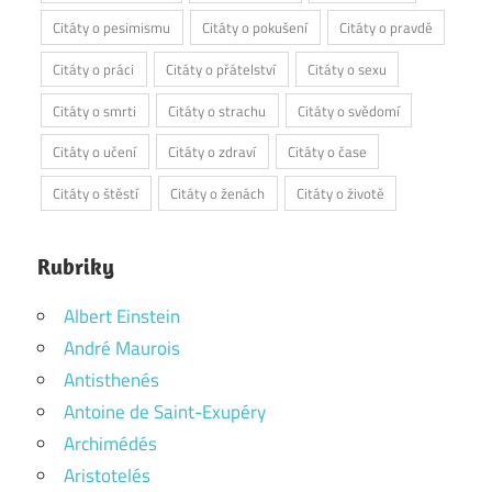
Citáty o pesimismu
Citáty o pokušení
Citáty o pravdě
Citáty o práci
Citáty o přátelství
Citáty o sexu
Citáty o smrti
Citáty o strachu
Citáty o svědomí
Citáty o učení
Citáty o zdraví
Citáty o čase
Citáty o štěstí
Citáty o ženách
Citáty o životě
Rubriky
Albert Einstein
André Maurois
Antisthenés
Antoine de Saint-Exupéry
Archimédés
Aristotelés