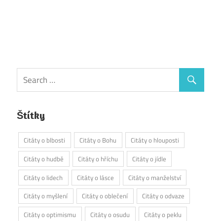
Štítky
Citáty o blbosti
Citáty o Bohu
Citáty o hlouposti
Citáty o hudbě
Citáty o hříchu
Citáty o jídle
Citáty o lidech
Citáty o lásce
Citáty o manželství
Citáty o myšlení
Citáty o oblečení
Citáty o odvaze
Citáty o optimismu
Citáty o osudu
Citáty o peklu