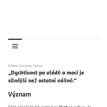
1. 12. 2020
Publius Cornelius Tacitus
„Dychtivost po vládě a moci je
silnější než ostatní vášně.“
Význam
Citát přináší hlubší pohled na
život
. Vyjadřuje, že