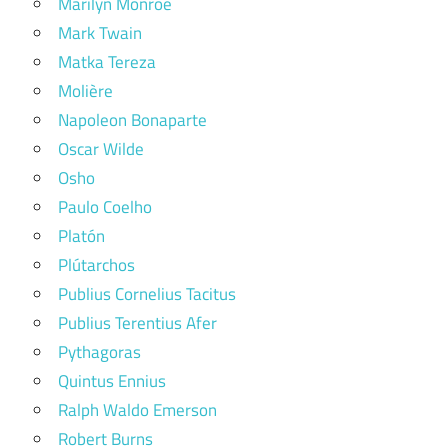
Marilyn Monroe
Mark Twain
Matka Tereza
Molière
Napoleon Bonaparte
Oscar Wilde
Osho
Paulo Coelho
Platón
Plútarchos
Publius Cornelius Tacitus
Publius Terentius Afer
Pythagoras
Quintus Ennius
Ralph Waldo Emerson
Robert Burns