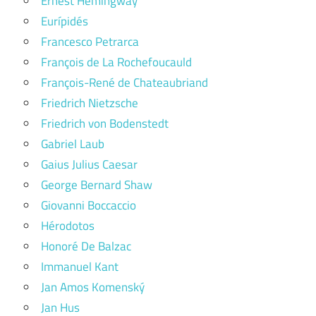
Ernest Hemingway
Eurípidés
Francesco Petrarca
François de La Rochefoucauld
François-René de Chateaubriand
Friedrich Nietzsche
Friedrich von Bodenstedt
Gabriel Laub
Gaius Julius Caesar
George Bernard Shaw
Giovanni Boccaccio
Hérodotos
Honoré De Balzac
Immanuel Kant
Jan Amos Komenský
Jan Hus