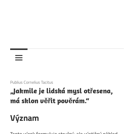
1. 12. 2020
Publius Cornelius Tacitus
„Jakmile je lidská mysl otřesena,
má sklon věřit pověrám.“
Význam
Tento výrok formuluje stručný, ale výstižný náhled