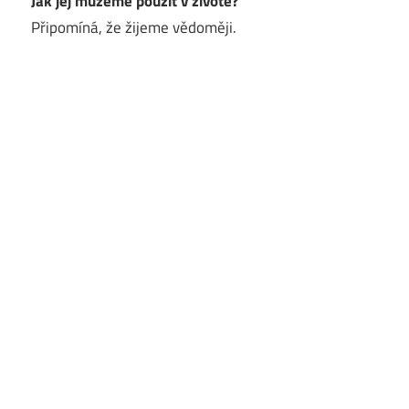
Jak jej můžeme použít v životě?
Připomíná, že žijeme vědoměji.