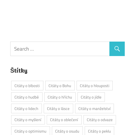
Štítky
Citáty o blbosti
Citáty o Bohu
Citáty o hlouposti
Citáty o hudbě
Citáty o hříchu
Citáty o jídle
Citáty o lidech
Citáty o lásce
Citáty o manželství
Citáty o myšlení
Citáty o oblečení
Citáty o odvaze
Citáty o optimismu
Citáty o osudu
Citáty o peklu