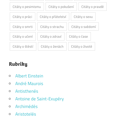
Citáty o pesimismu
Citáty o pokušení
Citáty o pravdě
Citáty o práci
Citáty o přátelství
Citáty o sexu
Citáty o smrti
Citáty o strachu
Citáty o svědomí
Citáty o učení
Citáty o zdraví
Citáty o čase
Citáty o štěstí
Citáty o ženách
Citáty o životě
Rubriky
Albert Einstein
André Maurois
Antisthenés
Antoine de Saint-Exupéry
Archimédés
Aristotelés