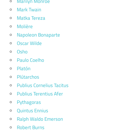
Marilyn Monroe
Mark Twain
Matka Tereza
Molière
Napoleon Bonaparte
Oscar Wilde
Osho
Paulo Coelho
Platón
Plútarchos
Publius Cornelius Tacitus
Publius Terentius Afer
Pythagoras
Quintus Ennius
Ralph Waldo Emerson
Robert Burns