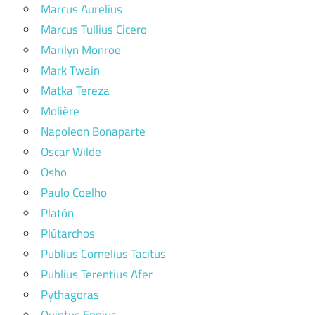
Marcus Aurelius
Marcus Tullius Cicero
Marilyn Monroe
Mark Twain
Matka Tereza
Molière
Napoleon Bonaparte
Oscar Wilde
Osho
Paulo Coelho
Platón
Plútarchos
Publius Cornelius Tacitus
Publius Terentius Afer
Pythagoras
Quintus Ennius