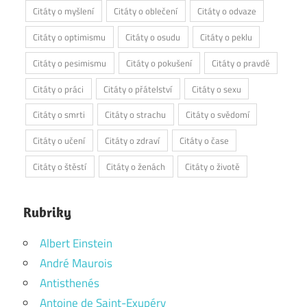
Citáty o myšlení
Citáty o oblečení
Citáty o odvaze
Citáty o optimismu
Citáty o osudu
Citáty o peklu
Citáty o pesimismu
Citáty o pokušení
Citáty o pravdě
Citáty o práci
Citáty o přátelství
Citáty o sexu
Citáty o smrti
Citáty o strachu
Citáty o svědomí
Citáty o učení
Citáty o zdraví
Citáty o čase
Citáty o štěstí
Citáty o ženách
Citáty o životě
Rubriky
Albert Einstein
André Maurois
Antisthenés
Antoine de Saint-Exupéry