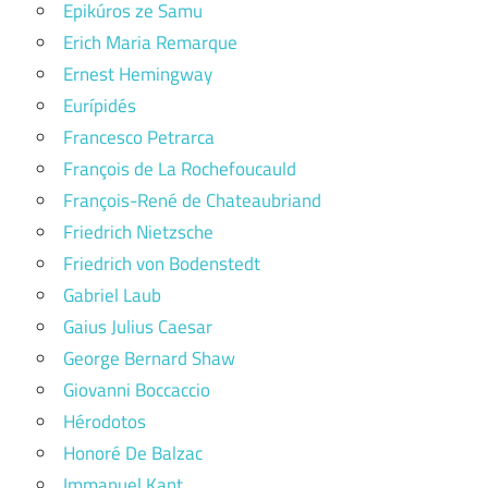
Epikúros ze Samu
Erich Maria Remarque
Ernest Hemingway
Eurípidés
Francesco Petrarca
François de La Rochefoucauld
François-René de Chateaubriand
Friedrich Nietzsche
Friedrich von Bodenstedt
Gabriel Laub
Gaius Julius Caesar
George Bernard Shaw
Giovanni Boccaccio
Hérodotos
Honoré De Balzac
Immanuel Kant