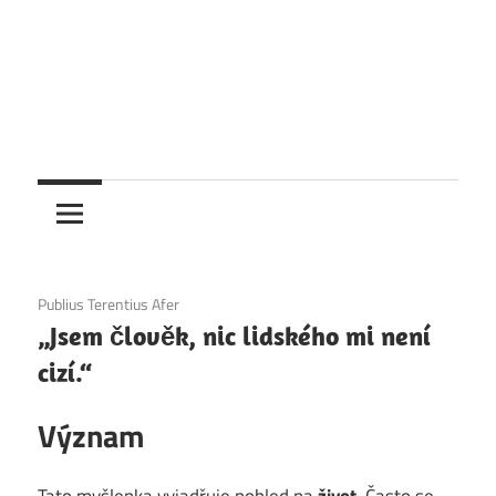
1. 12. 2020
Publius Terentius Afer
„Jsem člověk, nic lidského mi není
cizí.“
Význam
Tato myšlenka vyjadřuje pohled na
život
. Často se