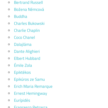
Bertrand Russell
Božena Němcová
Buddha
Charles Bukowski
Charlie Chaplin
Coco Chanel
Dalajláma
Dante Alighieri
Elbert Hubbard
Émile Zola
Epiktékos
Epikúros ze Samu
Erich Maria Remarque
Ernest Hemingway
Eurípidés
Francesco Petrarca