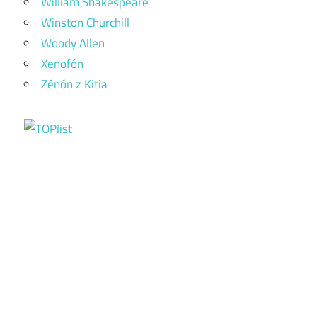
William Shakespeare
Winston Churchill
Woody Allen
Xenofón
Zénón z Kitia