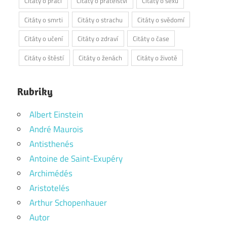
Citáty o práci
Citáty o přátelství
Citáty o sexu
Citáty o smrti
Citáty o strachu
Citáty o svědomí
Citáty o učení
Citáty o zdraví
Citáty o čase
Citáty o štěstí
Citáty o ženách
Citáty o životě
Rubriky
Albert Einstein
André Maurois
Antisthenés
Antoine de Saint-Exupéry
Archimédés
Aristotelés
Arthur Schopenhauer
Autor