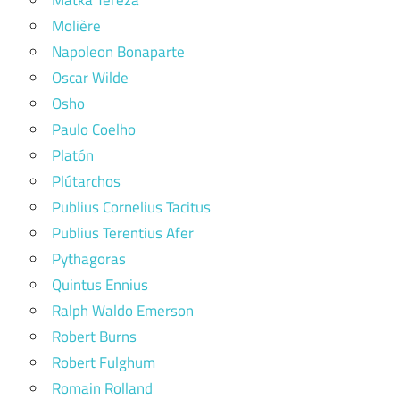
Matka Tereza
Molière
Napoleon Bonaparte
Oscar Wilde
Osho
Paulo Coelho
Platón
Plútarchos
Publius Cornelius Tacitus
Publius Terentius Afer
Pythagoras
Quintus Ennius
Ralph Waldo Emerson
Robert Burns
Robert Fulghum
Romain Rolland