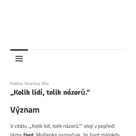
1. 12. 2020
Publius Terentius Afer
„Kolik lidí, tolik názorů.“
Význam
V citátu „„Kolik lidí, tolik názorů.““ stojí v popředí
téma
život
. Myšlenka naznačuje, že život málokdy