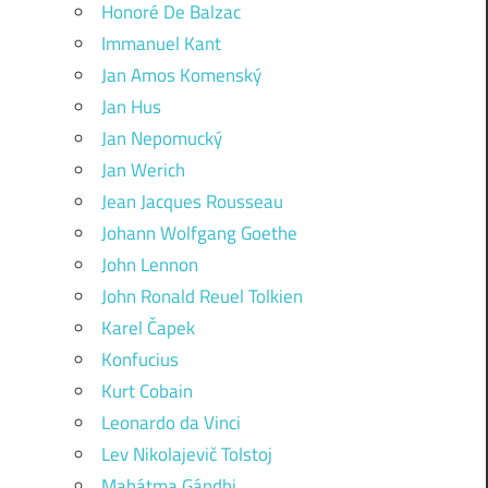
Honoré De Balzac
Immanuel Kant
Jan Amos Komenský
Jan Hus
Jan Nepomucký
Jan Werich
Jean Jacques Rousseau
Johann Wolfgang Goethe
John Lennon
John Ronald Reuel Tolkien
Karel Čapek
Konfucius
Kurt Cobain
Leonardo da Vinci
Lev Nikolajevič Tolstoj
Mahátma Gándhi