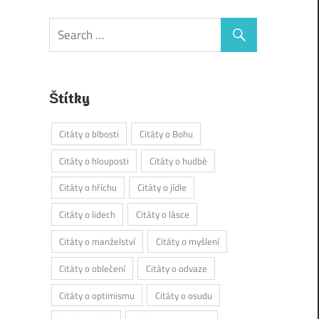
Štítky
Citáty o blbosti
Citáty o Bohu
Citáty o hlouposti
Citáty o hudbě
Citáty o hříchu
Citáty o jídle
Citáty o lidech
Citáty o lásce
Citáty o manželství
Citáty o myšlení
Citáty o oblečení
Citáty o odvaze
Citáty o optimismu
Citáty o osudu