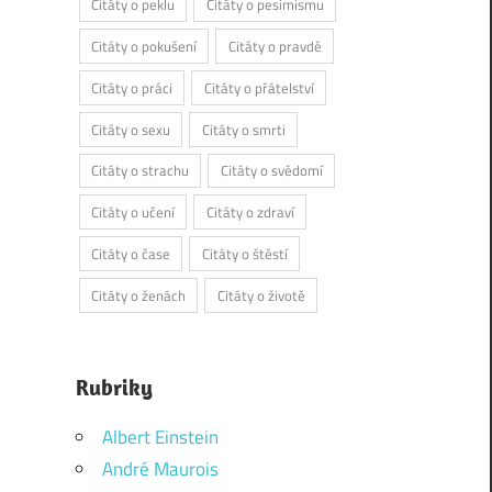
Citáty o peklu
Citáty o pesimismu
Citáty o pokušení
Citáty o pravdě
Citáty o práci
Citáty o přátelství
Citáty o sexu
Citáty o smrti
Citáty o strachu
Citáty o svědomí
Citáty o učení
Citáty o zdraví
Citáty o čase
Citáty o štěstí
Citáty o ženách
Citáty o životě
Rubriky
Albert Einstein
André Maurois