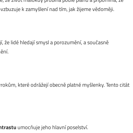
ovzbuzuje k zamyšlení nad tím, jak žijeme vědoměji.
jí, že lidé hledají smysl a porozumění, a současně
nění.
okům, které odrážejí obecně platné myšlenky. Tento citát
ntrastu
umocňuje jeho hlavní poselství.