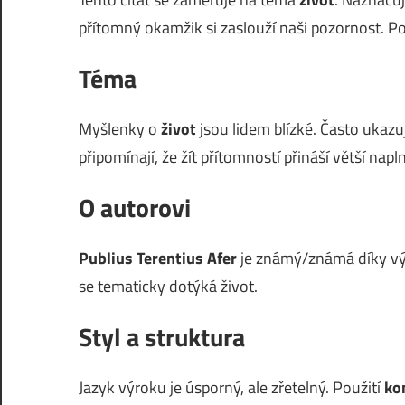
přítomný okamžik si zaslouží naši pozornost. P
Téma
Myšlenky o
život
jsou lidem blízké. Často ukazu
připomínají, že žít přítomností přináší větší napl
O autorovi
Publius Terentius Afer
je známý/známá díky výr
se tematicky dotýká život.
Styl a struktura
Jazyk výroku je úsporný, ale zřetelný. Použití
ko