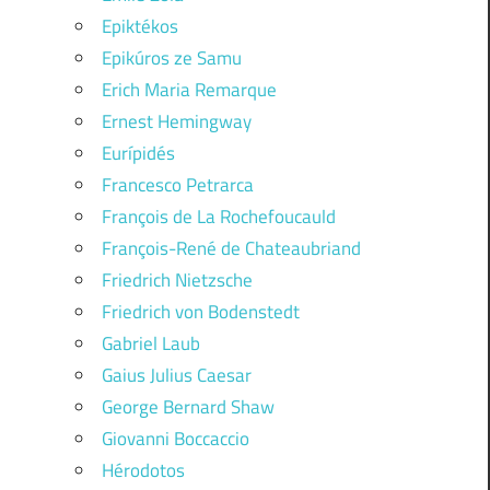
Epiktékos
Epikúros ze Samu
Erich Maria Remarque
Ernest Hemingway
Eurípidés
Francesco Petrarca
François de La Rochefoucauld
François-René de Chateaubriand
Friedrich Nietzsche
Friedrich von Bodenstedt
Gabriel Laub
Gaius Julius Caesar
George Bernard Shaw
Giovanni Boccaccio
Hérodotos