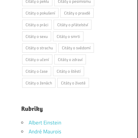
Citáty o peklu
Citáty o pesimismu
Citáty o pokušení
Citáty o pravdě
Citáty o práci
Citáty o přátelství
Citáty o sexu
Citáty o smrti
Citáty o strachu
Citáty o svědomí
Citáty o učení
Citáty o zdraví
Citáty o čase
Citáty o štěstí
Citáty o ženách
Citáty o životě
Rubriky
Albert Einstein
André Maurois