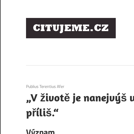
Skip
to
content
Ci
sl
os
1. 12. 2020
Publius Terentius Afer
„V životě je nanejvýš 
příliš.“
Význam