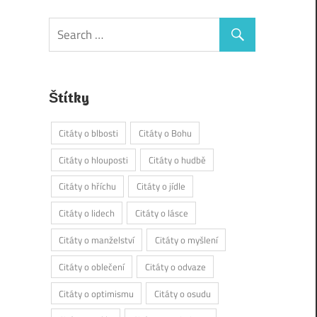
Štítky
Citáty o blbosti
Citáty o Bohu
Citáty o hlouposti
Citáty o hudbě
Citáty o hříchu
Citáty o jídle
Citáty o lidech
Citáty o lásce
Citáty o manželství
Citáty o myšlení
Citáty o oblečení
Citáty o odvaze
Citáty o optimismu
Citáty o osudu