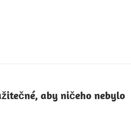
táty
avných
obností
užitečné, aby ničeho nebylo