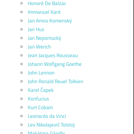
Honoré De Balzac
Immanuel Kant
Jan Amos Komenský
Jan Hus
Jan Nepomucký
Jan Werich
Jean Jacques Rousseau
Johann Wolfgang Goethe
John Lennon
John Ronald Reuel Tolkien
Karel Čapek
Konfucius
Kurt Cobain
Leonardo da Vinci
Lev Nikolajevič Tolstoj
Mahátma Gándhi