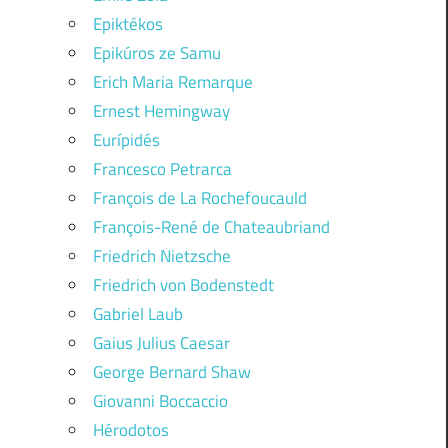
Epiktékos
Epikúros ze Samu
Erich Maria Remarque
Ernest Hemingway
Eurípidés
Francesco Petrarca
François de La Rochefoucauld
François-René de Chateaubriand
Friedrich Nietzsche
Friedrich von Bodenstedt
Gabriel Laub
Gaius Julius Caesar
George Bernard Shaw
Giovanni Boccaccio
Hérodotos