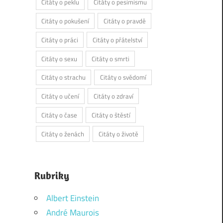
Citáty o peklu
Citáty o pesimismu
Citáty o pokušení
Citáty o pravdě
Citáty o práci
Citáty o přátelství
Citáty o sexu
Citáty o smrti
Citáty o strachu
Citáty o svědomí
Citáty o učení
Citáty o zdraví
Citáty o čase
Citáty o štěstí
Citáty o ženách
Citáty o životě
Rubriky
Albert Einstein
André Maurois