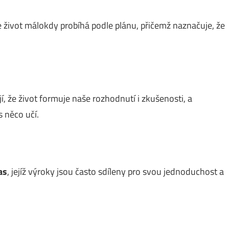
že život málokdy probíhá podle plánu, přičemž naznačuje, že
í, že život formuje naše rozhodnutí i zkušenosti, a
s něco učí.
as
, jejíž výroky jsou často sdíleny pro svou jednoduchost a