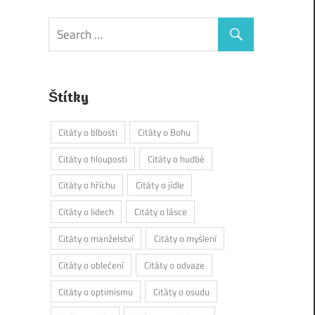
Štítky
Citáty o blbosti
Citáty o Bohu
Citáty o hlouposti
Citáty o hudbě
Citáty o hříchu
Citáty o jídle
Citáty o lidech
Citáty o lásce
Citáty o manželství
Citáty o myšlení
Citáty o oblečení
Citáty o odvaze
Citáty o optimismu
Citáty o osudu