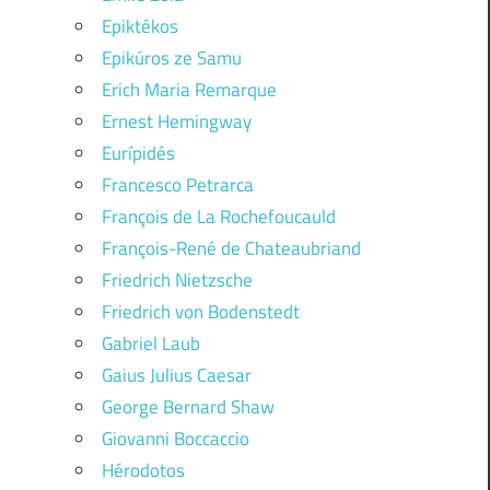
Epiktékos
Epikúros ze Samu
Erich Maria Remarque
Ernest Hemingway
Eurípidés
Francesco Petrarca
François de La Rochefoucauld
François-René de Chateaubriand
Friedrich Nietzsche
Friedrich von Bodenstedt
Gabriel Laub
Gaius Julius Caesar
George Bernard Shaw
Giovanni Boccaccio
Hérodotos