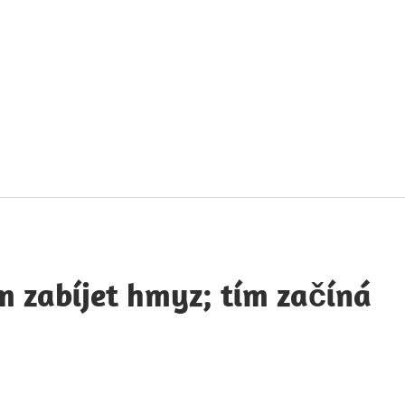
táty
avných
obností
 zabíjet hmyz; tím začíná