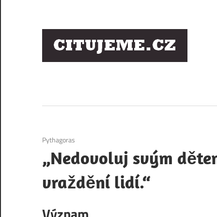
Skip
to
content
Ci
sl
os
1. 12. 2020
Pythagoras
„Nedovoluj svým dětem
vraždění lidí.“
Význam