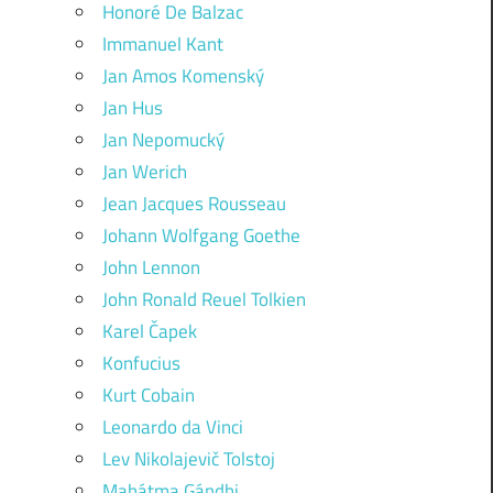
Honoré De Balzac
Immanuel Kant
Jan Amos Komenský
Jan Hus
Jan Nepomucký
Jan Werich
Jean Jacques Rousseau
Johann Wolfgang Goethe
John Lennon
John Ronald Reuel Tolkien
Karel Čapek
Konfucius
Kurt Cobain
Leonardo da Vinci
Lev Nikolajevič Tolstoj
Mahátma Gándhi