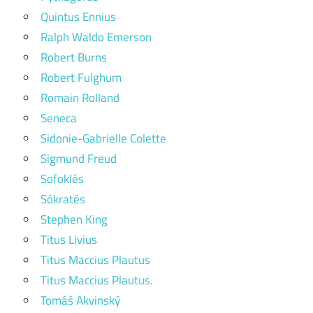
Quintus Ennius
Ralph Waldo Emerson
Robert Burns
Robert Fulghum
Romain Rolland
Seneca
Sidonie-Gabrielle Colette
Sigmund Freud
Sofoklés
Sókratés
Stephen King
Titus Livius
Titus Maccius Plautus
Titus Maccius Plautus.
Tomáš Akvinský