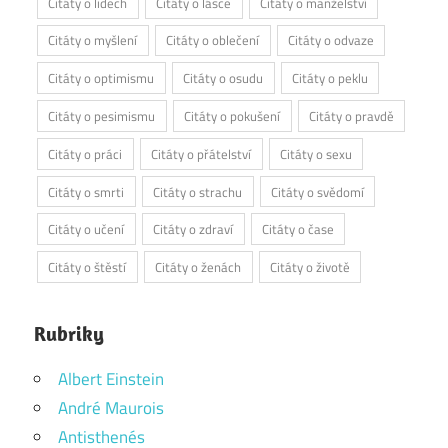
Citáty o lidech
Citáty o lásce
Citáty o manželství
Citáty o myšlení
Citáty o oblečení
Citáty o odvaze
Citáty o optimismu
Citáty o osudu
Citáty o peklu
Citáty o pesimismu
Citáty o pokušení
Citáty o pravdě
Citáty o práci
Citáty o přátelství
Citáty o sexu
Citáty o smrti
Citáty o strachu
Citáty o svědomí
Citáty o učení
Citáty o zdraví
Citáty o čase
Citáty o štěstí
Citáty o ženách
Citáty o životě
Rubriky
Albert Einstein
André Maurois
Antisthenés