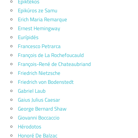
Epiktékos
Epikúros ze Samu
Erich Maria Remarque
Ernest Hemingway
Eurípidés
Francesco Petrarca
François de La Rochefoucauld
François-René de Chateaubriand
Friedrich Nietzsche
Friedrich von Bodenstedt
Gabriel Laub
Gaius Julius Caesar
George Bernard Shaw
Giovanni Boccaccio
Hérodotos
Honoré De Balzac