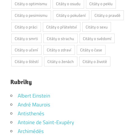
Citáty o optimismu
Citáty o osudu
Citáty o peklu
Citáty o pesimismu
Citáty o pokušení
Citáty o pravdě
Citáty o práci
Citáty o přátelství
Citáty o sexu
Citáty o smrti
Citáty o strachu
Citáty o svědomí
Citáty o učení
Citáty o zdraví
Citáty o čase
Citáty o štěstí
Citáty o ženách
Citáty o životě
Rubriky
Albert Einstein
André Maurois
Antisthenés
Antoine de Saint-Exupéry
Archimédés