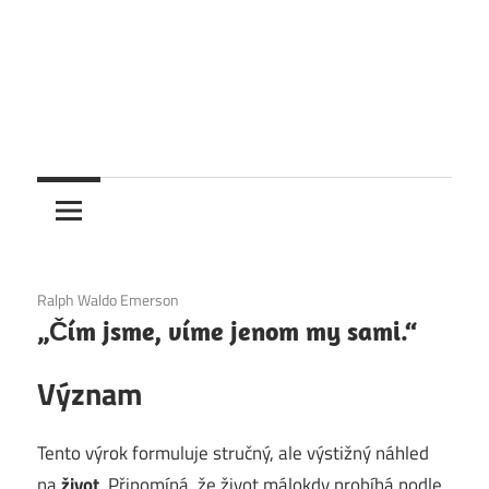
6. 12. 2020
Ralph Waldo Emerson
„Čím jsme, víme jenom my sami.“
Význam
Tento výrok formuluje stručný, ale výstižný náhled
na
život
. Připomíná, že život málokdy probíhá podle