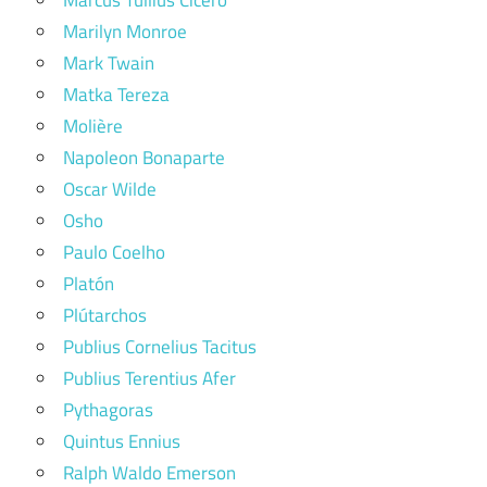
Marcus Tullius Cicero
Marilyn Monroe
Mark Twain
Matka Tereza
Molière
Napoleon Bonaparte
Oscar Wilde
Osho
Paulo Coelho
Platón
Plútarchos
Publius Cornelius Tacitus
Publius Terentius Afer
Pythagoras
Quintus Ennius
Ralph Waldo Emerson