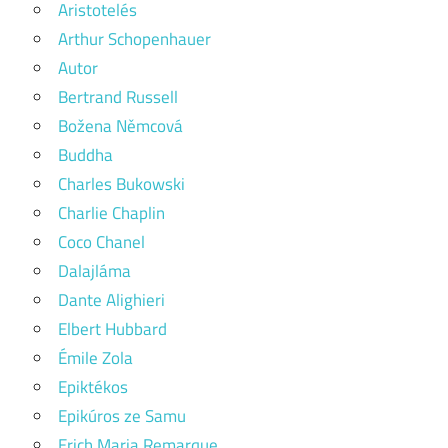
Aristotelés
Arthur Schopenhauer
Autor
Bertrand Russell
Božena Němcová
Buddha
Charles Bukowski
Charlie Chaplin
Coco Chanel
Dalajláma
Dante Alighieri
Elbert Hubbard
Émile Zola
Epiktékos
Epikúros ze Samu
Erich Maria Remarque