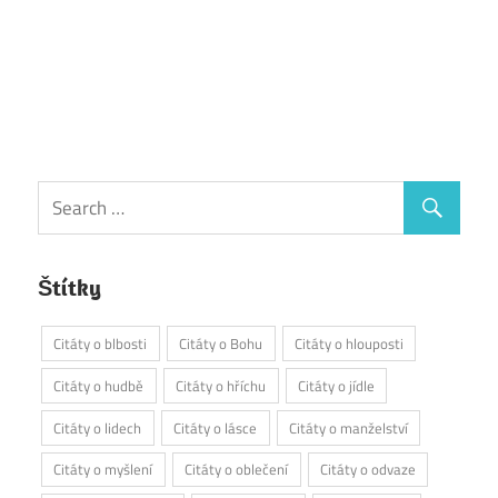
Štítky
Citáty o blbosti
Citáty o Bohu
Citáty o hlouposti
Citáty o hudbě
Citáty o hříchu
Citáty o jídle
Citáty o lidech
Citáty o lásce
Citáty o manželství
Citáty o myšlení
Citáty o oblečení
Citáty o odvaze