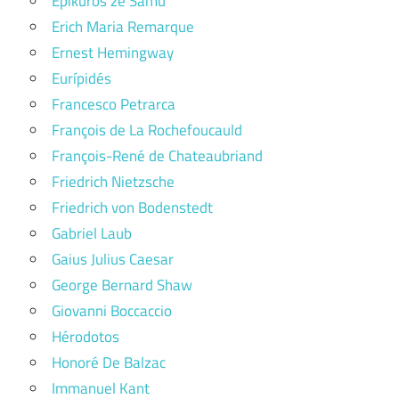
Epikúros ze Samu
Erich Maria Remarque
Ernest Hemingway
Eurípidés
Francesco Petrarca
François de La Rochefoucauld
François-René de Chateaubriand
Friedrich Nietzsche
Friedrich von Bodenstedt
Gabriel Laub
Gaius Julius Caesar
George Bernard Shaw
Giovanni Boccaccio
Hérodotos
Honoré De Balzac
Immanuel Kant