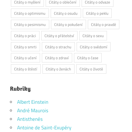
Citáty o myšlení
Citáty o oblečení
Citáty o odvaze
Citáty o optimismu
Citáty o osudu
Citáty o peklu
Citáty o pesimismu
Citáty o pokušení
Citáty o pravdě
Citáty o práci
Citáty o přátelství
Citáty o sexu
Citáty o smrti
Citáty o strachu
Citáty o svědomí
Citáty o učení
Citáty o zdraví
Citáty o čase
Citáty o štěstí
Citáty o ženách
Citáty o životě
Rubriky
Albert Einstein
André Maurois
Antisthenés
Antoine de Saint-Exupéry