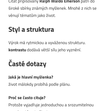
Citát připisovaný
Ralph Waldo Emerson
patří do
široké sbírky známých myšlenek. Mnohé z nich se
věnují tématům jako život.
Styl a struktura
Výrok má rytmickou a vyváženou strukturu.
kontrastu
dodává větší sílu jeho vyznění.
Časté dotazy
Jaká je hlavní myšlenka?
život málokdy probíhá podle plánu.
Proč se často cituje?
Protože vyjadřuje jednoduchou a srozumitelnou