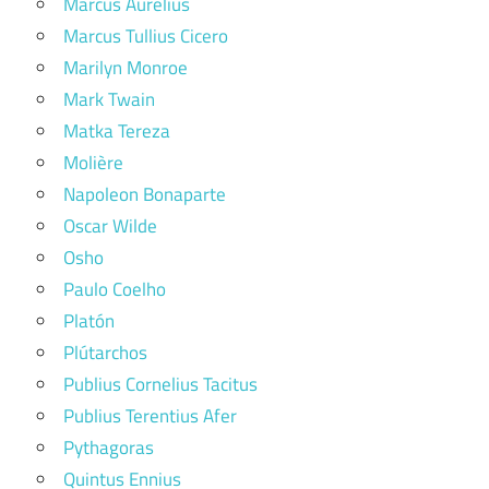
Marcus Aurelius
Marcus Tullius Cicero
Marilyn Monroe
Mark Twain
Matka Tereza
Molière
Napoleon Bonaparte
Oscar Wilde
Osho
Paulo Coelho
Platón
Plútarchos
Publius Cornelius Tacitus
Publius Terentius Afer
Pythagoras
Quintus Ennius