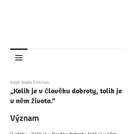
6. 12. 2020
Ralph Waldo Emerson
„Kolik je v člověku dobroty, tolik je
v něm života.“
Význam
V citátu „„Kolik je v člověku dobroty, tolik je v něm