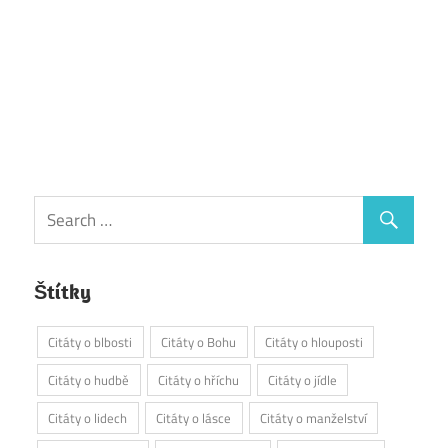
Štítky
Citáty o blbosti
Citáty o Bohu
Citáty o hlouposti
Citáty o hudbě
Citáty o hříchu
Citáty o jídle
Citáty o lidech
Citáty o lásce
Citáty o manželství