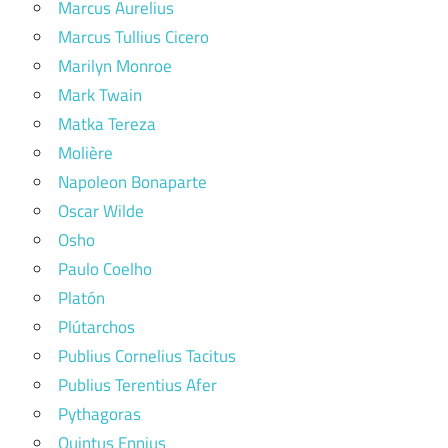
Marcus Aurelius
Marcus Tullius Cicero
Marilyn Monroe
Mark Twain
Matka Tereza
Molière
Napoleon Bonaparte
Oscar Wilde
Osho
Paulo Coelho
Platón
Plútarchos
Publius Cornelius Tacitus
Publius Terentius Afer
Pythagoras
Quintus Ennius