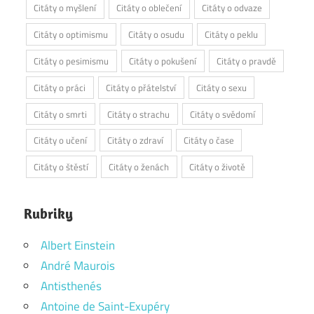
Citáty o myšlení
Citáty o oblečení
Citáty o odvaze
Citáty o optimismu
Citáty o osudu
Citáty o peklu
Citáty o pesimismu
Citáty o pokušení
Citáty o pravdě
Citáty o práci
Citáty o přátelství
Citáty o sexu
Citáty o smrti
Citáty o strachu
Citáty o svědomí
Citáty o učení
Citáty o zdraví
Citáty o čase
Citáty o štěstí
Citáty o ženách
Citáty o životě
Rubriky
Albert Einstein
André Maurois
Antisthenés
Antoine de Saint-Exupéry