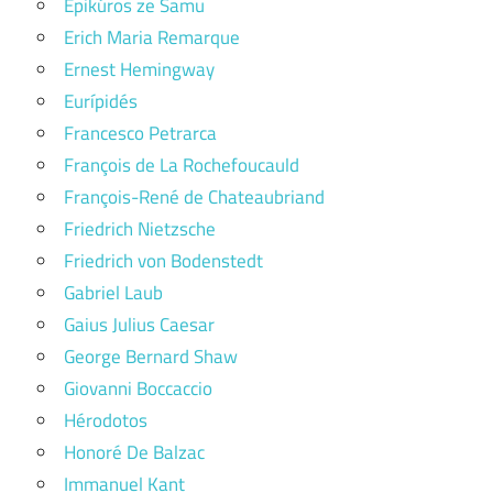
Epikúros ze Samu
Erich Maria Remarque
Ernest Hemingway
Eurípidés
Francesco Petrarca
François de La Rochefoucauld
François-René de Chateaubriand
Friedrich Nietzsche
Friedrich von Bodenstedt
Gabriel Laub
Gaius Julius Caesar
George Bernard Shaw
Giovanni Boccaccio
Hérodotos
Honoré De Balzac
Immanuel Kant