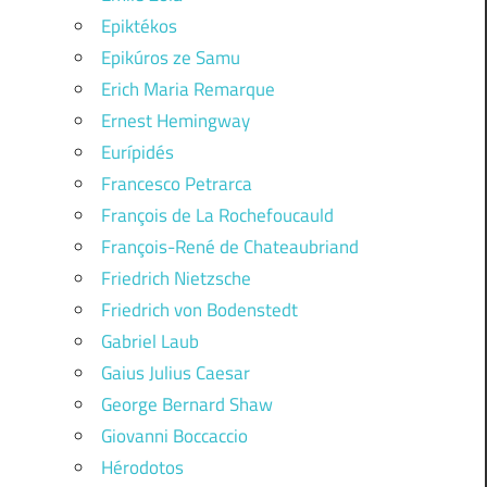
Epiktékos
Epikúros ze Samu
Erich Maria Remarque
Ernest Hemingway
Eurípidés
Francesco Petrarca
François de La Rochefoucauld
François-René de Chateaubriand
Friedrich Nietzsche
Friedrich von Bodenstedt
Gabriel Laub
Gaius Julius Caesar
George Bernard Shaw
Giovanni Boccaccio
Hérodotos