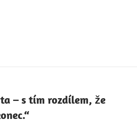
táty
avných
obností
a – s tím rozdílem, že
onec.“