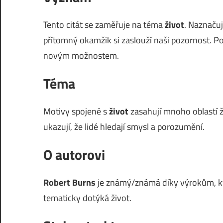
Tento citát se zaměřuje na téma
život
. Naznačuj
přítomný okamžik si zaslouží naši pozornost. P
novým možnostem.
Téma
Motivy spojené s
život
zasahují mnoho oblastí ži
ukazují, že lidé hledají smysl a porozumění.
O autorovi
Robert Burns
je známý/známá díky výrokům, kte
tematicky dotýká život.