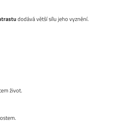
ntrastu
dodává větší sílu jeho vyznění.
em život.
nostem.