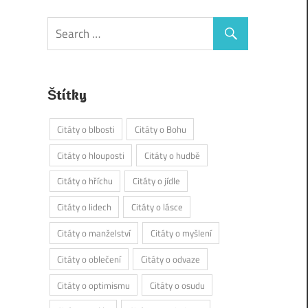
Štítky
Citáty o blbosti
Citáty o Bohu
Citáty o hlouposti
Citáty o hudbě
Citáty o hříchu
Citáty o jídle
Citáty o lidech
Citáty o lásce
Citáty o manželství
Citáty o myšlení
Citáty o oblečení
Citáty o odvaze
Citáty o optimismu
Citáty o osudu