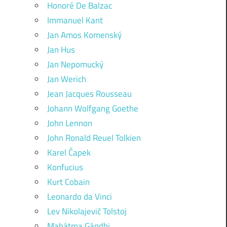
Honoré De Balzac
Immanuel Kant
Jan Amos Komenský
Jan Hus
Jan Nepomucký
Jan Werich
Jean Jacques Rousseau
Johann Wolfgang Goethe
John Lennon
John Ronald Reuel Tolkien
Karel Čapek
Konfucius
Kurt Cobain
Leonardo da Vinci
Lev Nikolajevič Tolstoj
Mahátma Gándhi