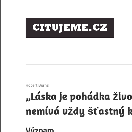
Skip
to
content
Ci
sl
os
6. 12. 2020
Robert Burns
„Láska je pohádka život
nemívá vždy šťastný k
Význam