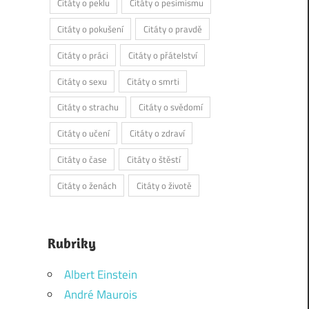
Citáty o peklu
Citáty o pesimismu
Citáty o pokušení
Citáty o pravdě
Citáty o práci
Citáty o přátelství
Citáty o sexu
Citáty o smrti
Citáty o strachu
Citáty o svědomí
Citáty o učení
Citáty o zdraví
Citáty o čase
Citáty o štěstí
Citáty o ženách
Citáty o životě
Rubriky
Albert Einstein
André Maurois