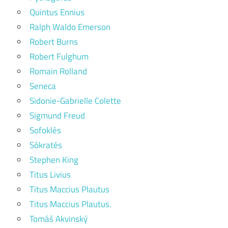
Quintus Ennius
Ralph Waldo Emerson
Robert Burns
Robert Fulghum
Romain Rolland
Seneca
Sidonie-Gabrielle Colette
Sigmund Freud
Sofoklés
Sókratés
Stephen King
Titus Livius
Titus Maccius Plautus
Titus Maccius Plautus.
Tomáš Akvinský