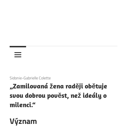
6. 12. 2020
Sidonie-Gabrielle Colette
„Zamilovaná žena raději obětuje
svou dobrou pověst, než ideály o
milenci.“
Význam