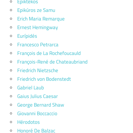
Epiktékos
Epikúros ze Samu
Erich Maria Remarque
Ernest Hemingway
Eurípidés
Francesco Petrarca
François de La Rochefoucauld
François-René de Chateaubriand
Friedrich Nietzsche
Friedrich von Bodenstedt
Gabriel Laub
Gaius Julius Caesar
George Bernard Shaw
Giovanni Boccaccio
Hérodotos
Honoré De Balzac