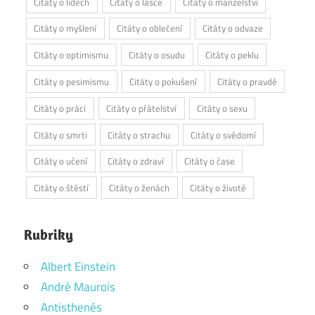
Citáty o lidech
Citáty o lásce
Citáty o manželství
Citáty o myšlení
Citáty o oblečení
Citáty o odvaze
Citáty o optimismu
Citáty o osudu
Citáty o peklu
Citáty o pesimismu
Citáty o pokušení
Citáty o pravdě
Citáty o práci
Citáty o přátelství
Citáty o sexu
Citáty o smrti
Citáty o strachu
Citáty o svědomí
Citáty o učení
Citáty o zdraví
Citáty o čase
Citáty o štěstí
Citáty o ženách
Citáty o životě
Rubriky
Albert Einstein
André Maurois
Antisthenés