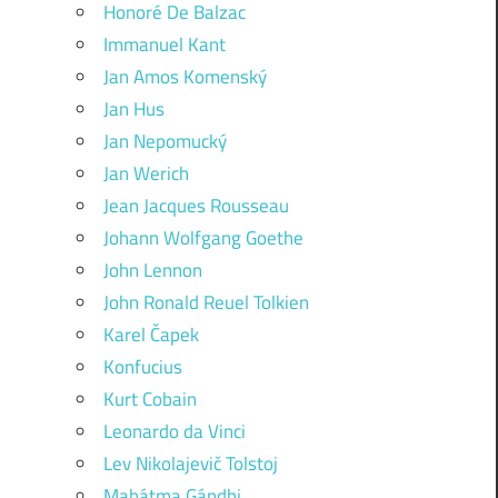
Honoré De Balzac
Immanuel Kant
Jan Amos Komenský
Jan Hus
Jan Nepomucký
Jan Werich
Jean Jacques Rousseau
Johann Wolfgang Goethe
John Lennon
John Ronald Reuel Tolkien
Karel Čapek
Konfucius
Kurt Cobain
Leonardo da Vinci
Lev Nikolajevič Tolstoj
Mahátma Gándhi