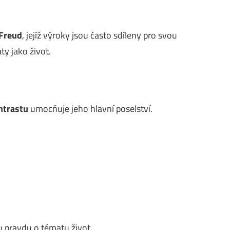
Freud
, jejíž výroky jsou často sdíleny pro svou
ty jako život.
ntrastu
umocňuje jeho hlavní poselství.
 pravdu o tématu život.