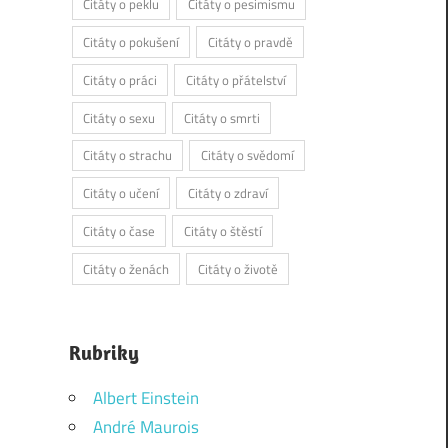
Citáty o peklu
Citáty o pesimismu
Citáty o pokušení
Citáty o pravdě
Citáty o práci
Citáty o přátelství
Citáty o sexu
Citáty o smrti
Citáty o strachu
Citáty o svědomí
Citáty o učení
Citáty o zdraví
Citáty o čase
Citáty o štěstí
Citáty o ženách
Citáty o životě
Rubriky
Albert Einstein
André Maurois