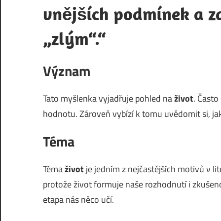
vnějších podmínek a z
„zlým“.“
Význam
Tato myšlenka vyjadřuje pohled na
život
. Často
hodnotu. Zároveň vybízí k tomu uvědomit si, ja
Téma
Téma
život
je jedním z nejčastějších motivů v li
protože život formuje naše rozhodnutí i zkušenos
etapa nás něco učí.