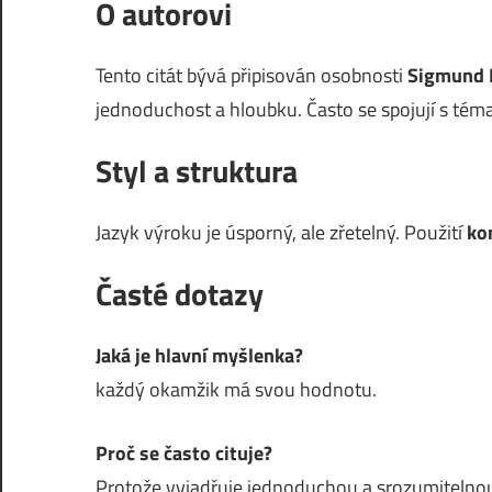
O autorovi
Tento citát bývá připisován osobnosti
Sigmund 
jednoduchost a hloubku. Často se spojují s téma
Styl a struktura
Jazyk výroku je úsporný, ale zřetelný. Použití
ko
Časté dotazy
Jaká je hlavní myšlenka?
každý okamžik má svou hodnotu.
Proč se často cituje?
Protože vyjadřuje jednoduchou a srozumitelnou