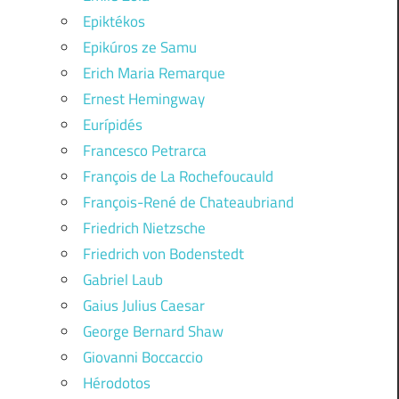
Epiktékos
Epikúros ze Samu
Erich Maria Remarque
Ernest Hemingway
Eurípidés
Francesco Petrarca
François de La Rochefoucauld
François-René de Chateaubriand
Friedrich Nietzsche
Friedrich von Bodenstedt
Gabriel Laub
Gaius Julius Caesar
George Bernard Shaw
Giovanni Boccaccio
Hérodotos