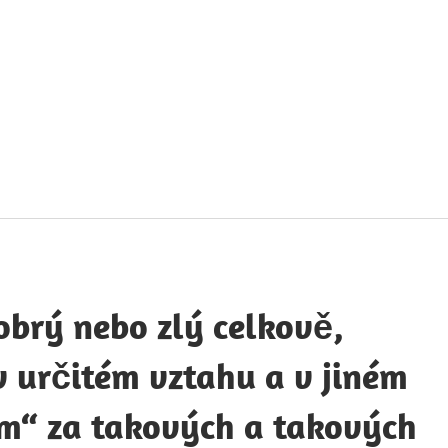
táty
avných
obností
brý nebo zlý celkově,
 určitém vztahu a v jiném
ým“ za takových a takových