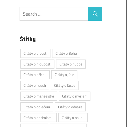
Štítky
Citáty o blbosti
Citáty o Bohu
Citáty o hlouposti
Citáty o hudbě
Citáty o hříchu
Citáty o jídle
Citáty o lidech
Citáty o lásce
Citáty o manželství
Citáty o myšlení
Citáty o oblečení
Citáty o odvaze
Citáty o optimismu
Citáty o osudu