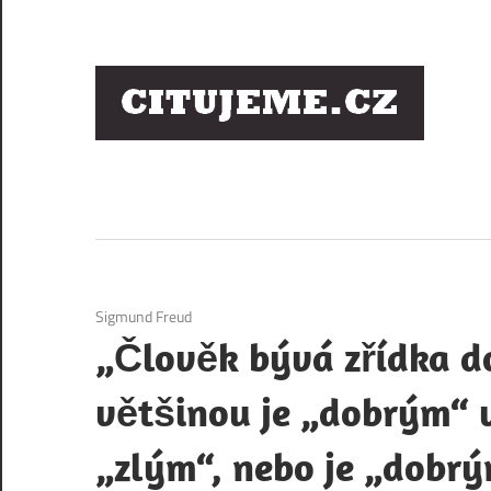
Skip
to
content
Ci
sl
os
6. 12. 2020
Sigmund Freud
„Člověk bývá zřídka do
většinou je „dobrým“ v
„zlým“, nebo je „dobr