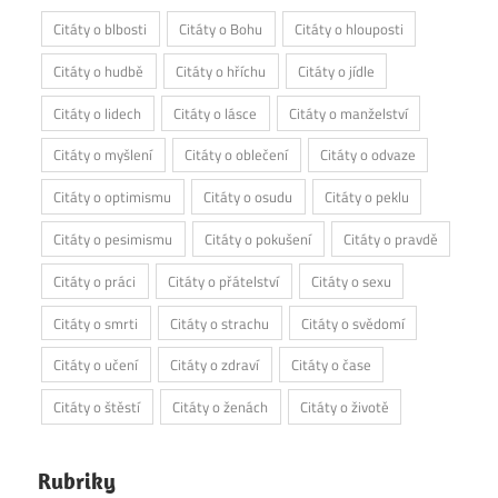
Citáty o blbosti
Citáty o Bohu
Citáty o hlouposti
Citáty o hudbě
Citáty o hříchu
Citáty o jídle
Citáty o lidech
Citáty o lásce
Citáty o manželství
Citáty o myšlení
Citáty o oblečení
Citáty o odvaze
Citáty o optimismu
Citáty o osudu
Citáty o peklu
Citáty o pesimismu
Citáty o pokušení
Citáty o pravdě
Citáty o práci
Citáty o přátelství
Citáty o sexu
Citáty o smrti
Citáty o strachu
Citáty o svědomí
Citáty o učení
Citáty o zdraví
Citáty o čase
Citáty o štěstí
Citáty o ženách
Citáty o životě
Rubriky