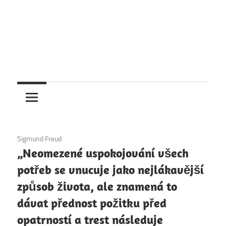
6. 12. 2020
Sigmund Freud
„Neomezené uspokojování všech
potřeb se vnucuje jako nejlákavější
způsob života, ale znamená to
dávat přednost požitku před
opatrností a trest následuje