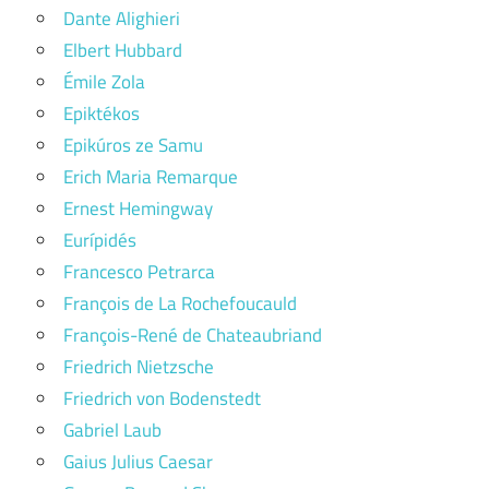
Dante Alighieri
Elbert Hubbard
Émile Zola
Epiktékos
Epikúros ze Samu
Erich Maria Remarque
Ernest Hemingway
Eurípidés
Francesco Petrarca
François de La Rochefoucauld
François-René de Chateaubriand
Friedrich Nietzsche
Friedrich von Bodenstedt
Gabriel Laub
Gaius Julius Caesar