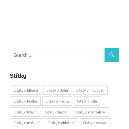
Štítky
Citáty o blbosti
Citáty o Bohu
Citáty o hlouposti
Citáty o hudbě
Citáty o hříchu
Citáty o jídle
Citáty o lidech
Citáty o lásce
Citáty o manželství
Citáty o myšlení
Citáty o oblečení
Citáty o odvaze