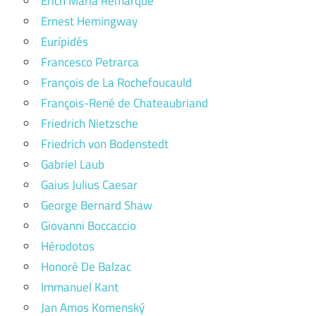
Erich Maria Remarque
Ernest Hemingway
Eurípidés
Francesco Petrarca
François de La Rochefoucauld
François-René de Chateaubriand
Friedrich Nietzsche
Friedrich von Bodenstedt
Gabriel Laub
Gaius Julius Caesar
George Bernard Shaw
Giovanni Boccaccio
Hérodotos
Honoré De Balzac
Immanuel Kant
Jan Amos Komenský