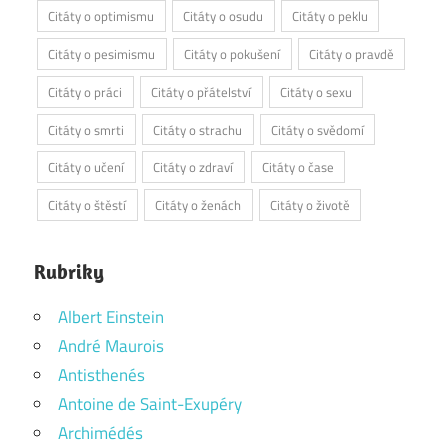
Citáty o optimismu
Citáty o osudu
Citáty o peklu
Citáty o pesimismu
Citáty o pokušení
Citáty o pravdě
Citáty o práci
Citáty o přátelství
Citáty o sexu
Citáty o smrti
Citáty o strachu
Citáty o svědomí
Citáty o učení
Citáty o zdraví
Citáty o čase
Citáty o štěstí
Citáty o ženách
Citáty o životě
Rubriky
Albert Einstein
André Maurois
Antisthenés
Antoine de Saint-Exupéry
Archimédés