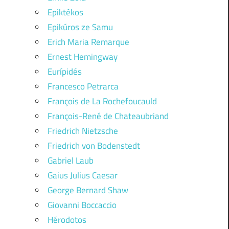
Epiktékos
Epikúros ze Samu
Erich Maria Remarque
Ernest Hemingway
Eurípidés
Francesco Petrarca
François de La Rochefoucauld
François-René de Chateaubriand
Friedrich Nietzsche
Friedrich von Bodenstedt
Gabriel Laub
Gaius Julius Caesar
George Bernard Shaw
Giovanni Boccaccio
Hérodotos