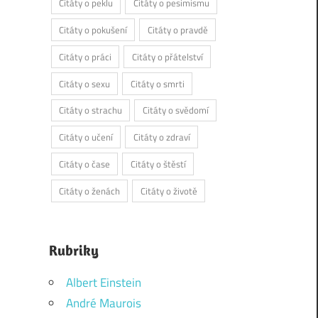
Citáty o peklu
Citáty o pesimismu
Citáty o pokušení
Citáty o pravdě
Citáty o práci
Citáty o přátelství
Citáty o sexu
Citáty o smrti
Citáty o strachu
Citáty o svědomí
Citáty o učení
Citáty o zdraví
Citáty o čase
Citáty o štěstí
Citáty o ženách
Citáty o životě
Rubriky
Albert Einstein
André Maurois