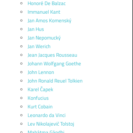
Honoré De Balzac
Immanuel Kant
Jan Amos Komenský
Jan Hus
Jan Nepomucký
Jan Werich
Jean Jacques Rousseau
Johann Wolfgang Goethe
John Lennon
John Ronald Reuel Tolkien
Karel Čapek
Konfucius
Kurt Cobain
Leonardo da Vinci
Lev Nikolajevič Tolstoj
Mahátma Gándhi