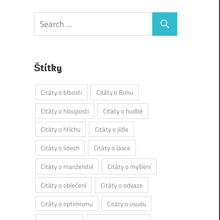
Štítky
Citáty o blbosti
Citáty o Bohu
Citáty o hlouposti
Citáty o hudbě
Citáty o hříchu
Citáty o jídle
Citáty o lidech
Citáty o lásce
Citáty o manželství
Citáty o myšlení
Citáty o oblečení
Citáty o odvaze
Citáty o optimismu
Citáty o osudu