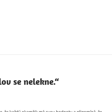
táty
avných
obností
lov se nelekne.“
je, že každý okamžik má svou hodnotu a připomíná, že