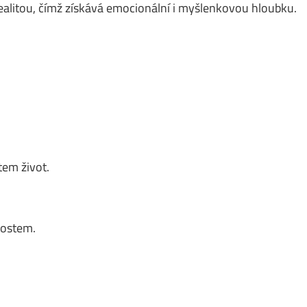
ealitou, čímž získává emocionální i myšlenkovou hloubku.
em život.
nostem.