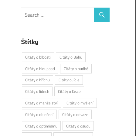
Štítky
Citáty o blbosti
Citáty o Bohu
Citáty o hlouposti
Citáty o hudbě
Citáty o hříchu
Citáty o jídle
Citáty o lidech
Citáty o lásce
Citáty o manželství
Citáty o myšlení
Citáty o oblečení
Citáty o odvaze
Citáty o optimismu
Citáty o osudu