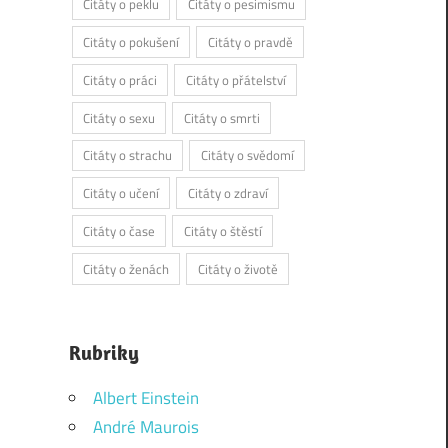
Citáty o peklu
Citáty o pesimismu
Citáty o pokušení
Citáty o pravdě
Citáty o práci
Citáty o přátelství
Citáty o sexu
Citáty o smrti
Citáty o strachu
Citáty o svědomí
Citáty o učení
Citáty o zdraví
Citáty o čase
Citáty o štěstí
Citáty o ženách
Citáty o životě
Rubriky
Albert Einstein
André Maurois