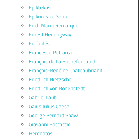
Epiktékos
Epikúros ze Samu
Erich Maria Remarque
Ernest Hemingway
Eurípidés
Francesco Petrarca
François de La Rochefoucauld
François-René de Chateaubriand
Friedrich Nietzsche
Friedrich von Bodenstedt
Gabriel Laub
Gaius Julius Caesar
George Bernard Shaw
Giovanni Boccaccio
Hérodotos