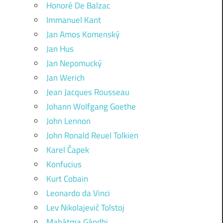
Honoré De Balzac
Immanuel Kant
Jan Amos Komenský
Jan Hus
Jan Nepomucký
Jan Werich
Jean Jacques Rousseau
Johann Wolfgang Goethe
John Lennon
John Ronald Reuel Tolkien
Karel Čapek
Konfucius
Kurt Cobain
Leonardo da Vinci
Lev Nikolajevič Tolstoj
Mahátma Gándhi