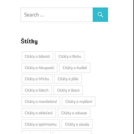
Štítky
Citáty o blbosti
Citáty o Bohu
Citáty o hlouposti
Citáty o hudbě
Citáty o hříchu
Citáty o jídle
Citáty o lidech
Citáty o lásce
Citáty o manželství
Citáty o myšlení
Citáty o oblečení
Citáty o odvaze
Citáty o optimismu
Citáty o osudu