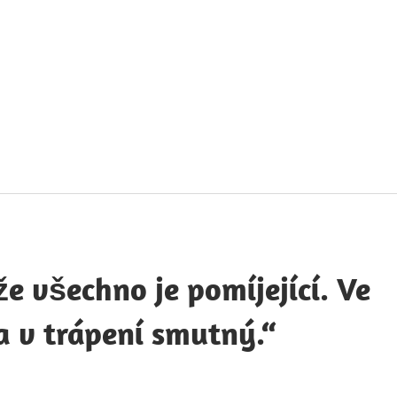
táty
avných
obností
e všechno je pomíjející. Ve
a v trápení smutný.“