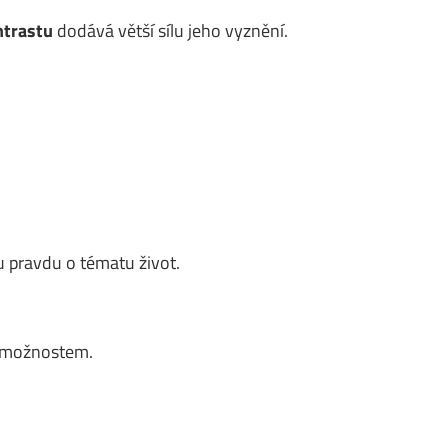
ntrastu
dodává větší sílu jeho vyznění.
 pravdu o tématu život.
m možnostem.