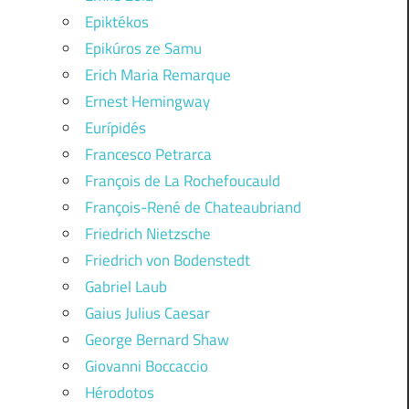
Epiktékos
Epikúros ze Samu
Erich Maria Remarque
Ernest Hemingway
Eurípidés
Francesco Petrarca
François de La Rochefoucauld
François-René de Chateaubriand
Friedrich Nietzsche
Friedrich von Bodenstedt
Gabriel Laub
Gaius Julius Caesar
George Bernard Shaw
Giovanni Boccaccio
Hérodotos