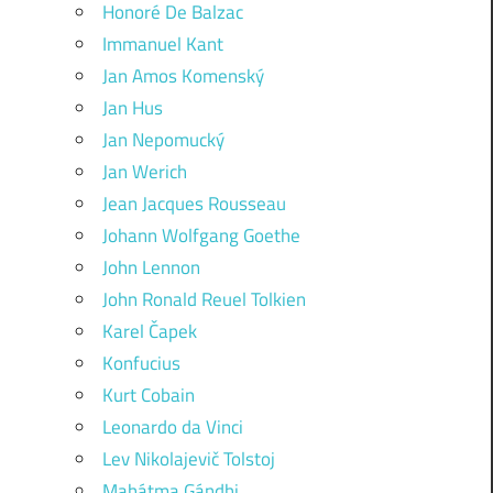
Honoré De Balzac
Immanuel Kant
Jan Amos Komenský
Jan Hus
Jan Nepomucký
Jan Werich
Jean Jacques Rousseau
Johann Wolfgang Goethe
John Lennon
John Ronald Reuel Tolkien
Karel Čapek
Konfucius
Kurt Cobain
Leonardo da Vinci
Lev Nikolajevič Tolstoj
Mahátma Gándhi