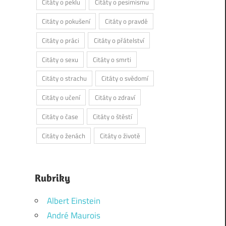
Citáty o peklu
Citáty o pesimismu
Citáty o pokušení
Citáty o pravdě
Citáty o práci
Citáty o přátelství
Citáty o sexu
Citáty o smrti
Citáty o strachu
Citáty o svědomí
Citáty o učení
Citáty o zdraví
Citáty o čase
Citáty o štěstí
Citáty o ženách
Citáty o životě
Rubriky
Albert Einstein
André Maurois