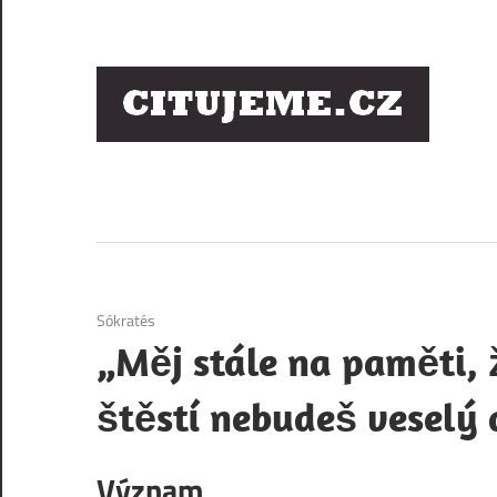
Skip
to
content
Ci
sl
os
1. 12. 2020
Sókratés
„Měj stále na paměti, ž
štěstí nebudeš veselý 
Význam