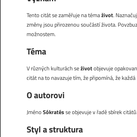
Tento citát se zaměřuje na téma
život
. Naznaču
změny jsou přirozenou součástí života. Povzbu
možnostem.
Téma
V různých kulturách se
život
objevuje opakovaně.
citát na to navazuje tím, že připomíná, že každá 
O autorovi
Jméno
Sókratés
se objevuje v řadě sbírek citátů
Styl a struktura