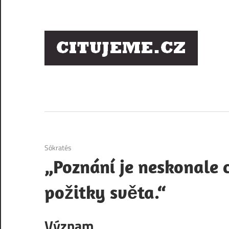
Skip
to
content
Ci
sl
os
1. 12. 2020
Sókratés
„Poznání je neskonale 
požitky světa.“
Význam