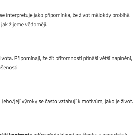
 se interpretuje jako připomínka, že život málokdy probíhá
 jak žijeme vědoměji.
vota. Připomínají, že žít přítomností přináší větší naplnění,
ušenosti.
. Jeho/její výroky se často vztahují k motivům, jako je život.
žití
kontrastu
zdůrazňuje hlavní myšlenku a zanechává