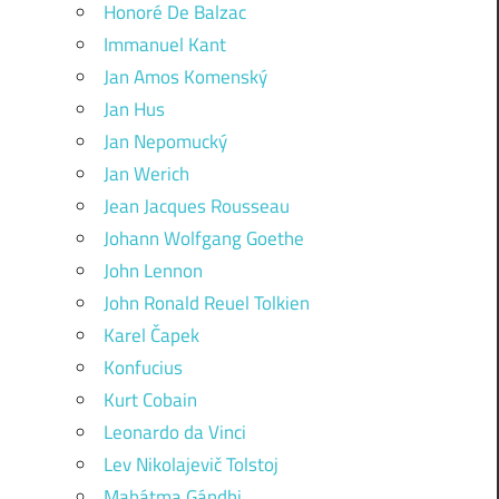
Honoré De Balzac
Immanuel Kant
Jan Amos Komenský
Jan Hus
Jan Nepomucký
Jan Werich
Jean Jacques Rousseau
Johann Wolfgang Goethe
John Lennon
John Ronald Reuel Tolkien
Karel Čapek
Konfucius
Kurt Cobain
Leonardo da Vinci
Lev Nikolajevič Tolstoj
Mahátma Gándhi