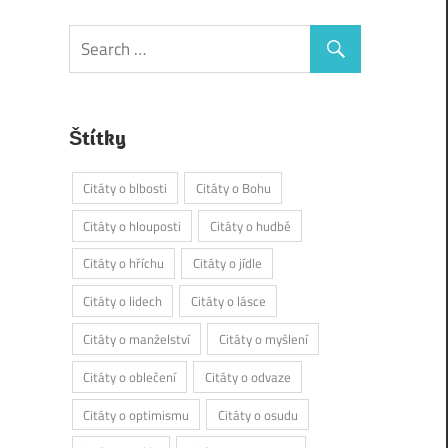
Štítky
Citáty o blbosti
Citáty o Bohu
Citáty o hlouposti
Citáty o hudbě
Citáty o hříchu
Citáty o jídle
Citáty o lidech
Citáty o lásce
Citáty o manželství
Citáty o myšlení
Citáty o oblečení
Citáty o odvaze
Citáty o optimismu
Citáty o osudu