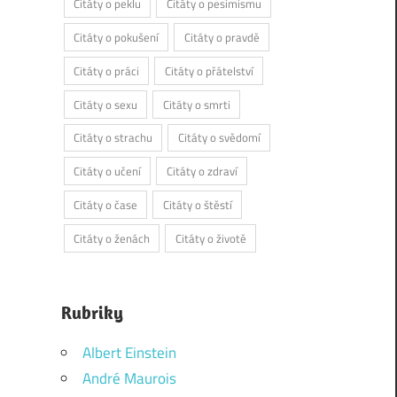
Citáty o peklu
Citáty o pesimismu
Citáty o pokušení
Citáty o pravdě
Citáty o práci
Citáty o přátelství
Citáty o sexu
Citáty o smrti
Citáty o strachu
Citáty o svědomí
Citáty o učení
Citáty o zdraví
Citáty o čase
Citáty o štěstí
Citáty o ženách
Citáty o životě
Rubriky
Albert Einstein
André Maurois