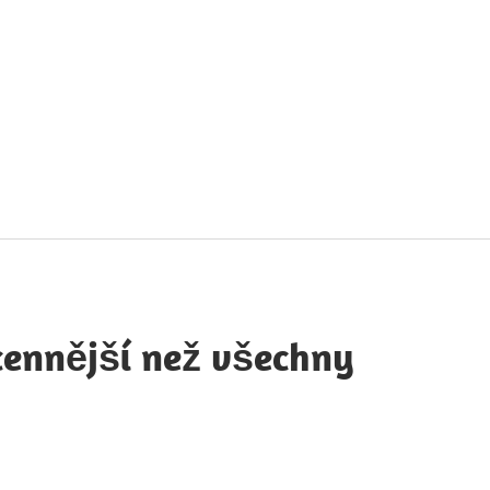
táty
avných
obností
cennější než všechny