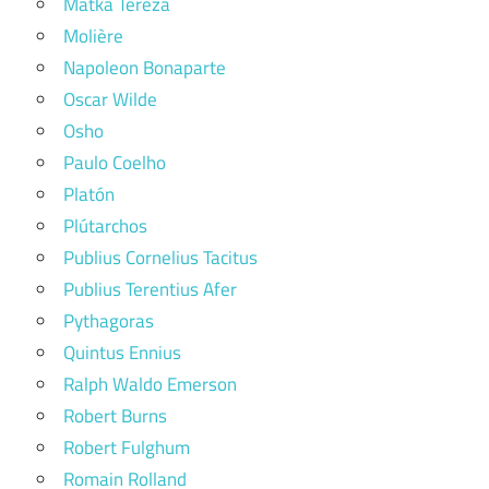
Matka Tereza
Molière
Napoleon Bonaparte
Oscar Wilde
Osho
Paulo Coelho
Platón
Plútarchos
Publius Cornelius Tacitus
Publius Terentius Afer
Pythagoras
Quintus Ennius
Ralph Waldo Emerson
Robert Burns
Robert Fulghum
Romain Rolland