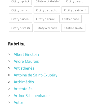
Citáty o práci
Citáty o přátelství
Citáty o sexu
Citáty o smrti
Citáty o strachu
Citáty o svědomí
Citáty o učení
Citáty o zdraví
Citáty o čase
Citáty o štěstí
Citáty o ženách
Citáty o životě
Rubriky
Albert Einstein
André Maurois
Antisthenés
Antoine de Saint-Exupéry
Archimédés
Aristotelés
Arthur Schopenhauer
Autor