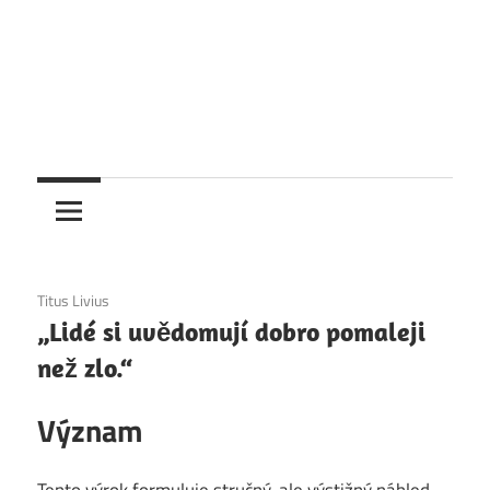
1. 12. 2020
Titus Livius
„Lidé si uvědomují dobro pomaleji
než zlo.“
Význam
Tento výrok formuluje stručný, ale výstižný náhled