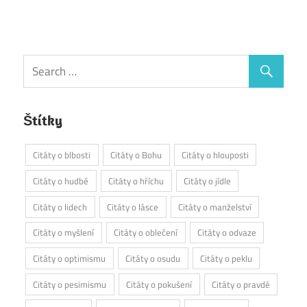
Štítky
Citáty o blbosti
Citáty o Bohu
Citáty o hlouposti
Citáty o hudbě
Citáty o hříchu
Citáty o jídle
Citáty o lidech
Citáty o lásce
Citáty o manželství
Citáty o myšlení
Citáty o oblečení
Citáty o odvaze
Citáty o optimismu
Citáty o osudu
Citáty o peklu
Citáty o pesimismu
Citáty o pokušení
Citáty o pravdě