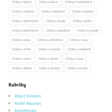
Citáty o lidech
Citáty o lásce
Citáty o manželství
Citáty o myšlení
Citáty o oblečení
Citáty o odvaze
Citáty o optimismu
Citáty o osudu
Citáty o peklu
Citáty o pesimismu
Citáty o pokušení
Citáty o pravdě
Citáty o práci
Citáty o přátelství
Citáty o sexu
Citáty o smrti
Citáty o strachu
Citáty o svědomí
Citáty o učení
Citáty o zdraví
Citáty o čase
Citáty o štěstí
Citáty o ženách
Citáty o životě
Rubriky
Albert Einstein
André Maurois
Antisthenés