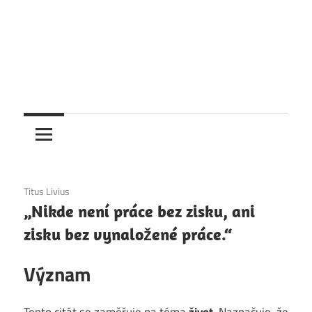
1. 12. 2020
Titus Livius
„Nikde není práce bez zisku, ani
zisku bez vynaložené práce.“
Význam
Tento citát se zaměřuje na téma
život
. Naznačuje, že