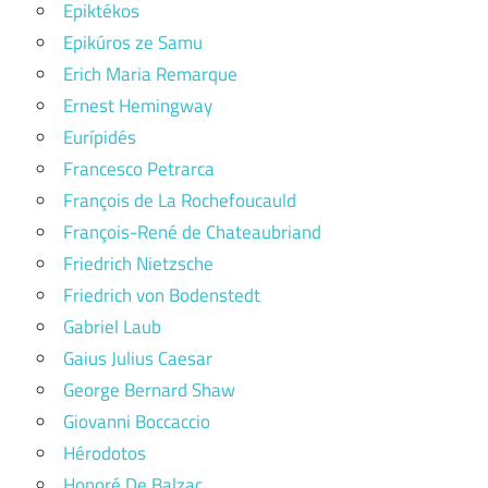
Epiktékos
Epikúros ze Samu
Erich Maria Remarque
Ernest Hemingway
Eurípidés
Francesco Petrarca
François de La Rochefoucauld
François-René de Chateaubriand
Friedrich Nietzsche
Friedrich von Bodenstedt
Gabriel Laub
Gaius Julius Caesar
George Bernard Shaw
Giovanni Boccaccio
Hérodotos
Honoré De Balzac