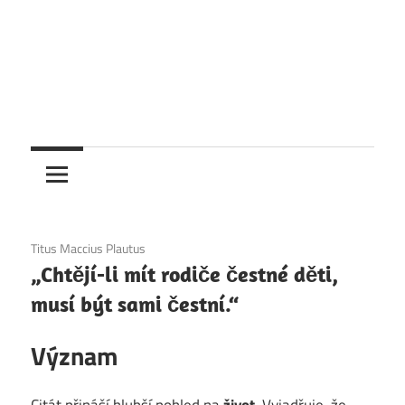
1. 12. 2020
Titus Maccius Plautus
„Chtějí-li mít rodiče čestné děti,
musí být sami čestní.“
Význam
Citát přináší hlubší pohled na
život
. Vyjadřuje, že