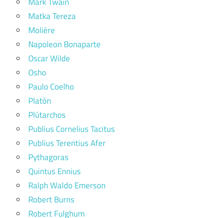
Mark Twain
Matka Tereza
Molière
Napoleon Bonaparte
Oscar Wilde
Osho
Paulo Coelho
Platón
Plútarchos
Publius Cornelius Tacitus
Publius Terentius Afer
Pythagoras
Quintus Ennius
Ralph Waldo Emerson
Robert Burns
Robert Fulghum