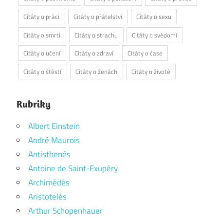
Citáty o práci
Citáty o přátelství
Citáty o sexu
Citáty o smrti
Citáty o strachu
Citáty o svědomí
Citáty o učení
Citáty o zdraví
Citáty o čase
Citáty o štěstí
Citáty o ženách
Citáty o životě
Rubriky
Albert Einstein
André Maurois
Antisthenés
Antoine de Saint-Exupéry
Archimédés
Aristotelés
Arthur Schopenhauer