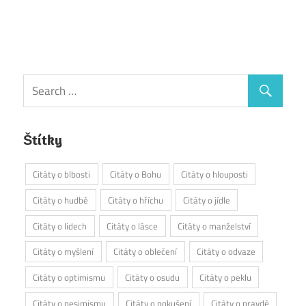
Štítky
Citáty o blbosti
Citáty o Bohu
Citáty o hlouposti
Citáty o hudbě
Citáty o hříchu
Citáty o jídle
Citáty o lidech
Citáty o lásce
Citáty o manželství
Citáty o myšlení
Citáty o oblečení
Citáty o odvaze
Citáty o optimismu
Citáty o osudu
Citáty o peklu
Citáty o pesimismu
Citáty o pokušení
Citáty o pravdě